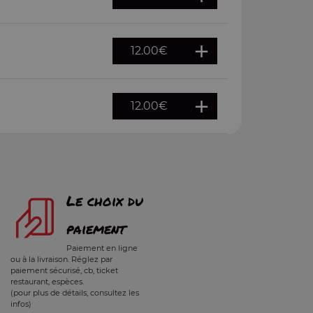
12.00
€
12.00
€
Le choix du
paiement
Paiement en ligne
ou à la livraison. Réglez par
paiement sécurisé, cb, ticket
restaurant, espèces.
(pour plus de détails, consultez les
infos)