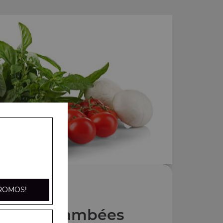
ROMOS!
 Tartes flambées