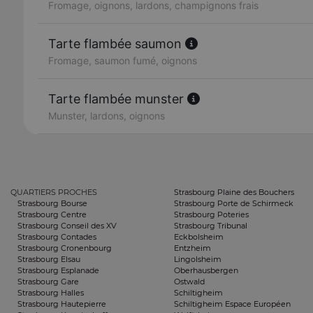
Fromage, oignons, lardons, champignons frais
Tarte flambée saumon
Fromage, saumon fumé, oignons
Tarte flambée munster
Munster, lardons, oignons
QUARTIERS PROCHES
Strasbourg Plaine des Bouchers
Strasbourg Bourse
Strasbourg Porte de Schirmeck
Strasbourg Centre
Strasbourg Poteries
Strasbourg Conseil des XV
Strasbourg Tribunal
Strasbourg Contades
Eckbolsheim
Strasbourg Cronenbourg
Entzheim
Strasbourg Elsau
Lingolsheim
Strasbourg Esplanade
Oberhausbergen
Strasbourg Gare
Ostwald
Strasbourg Halles
Schiltigheim
Strasbourg Hautepierre
Schiltigheim Espace Européen