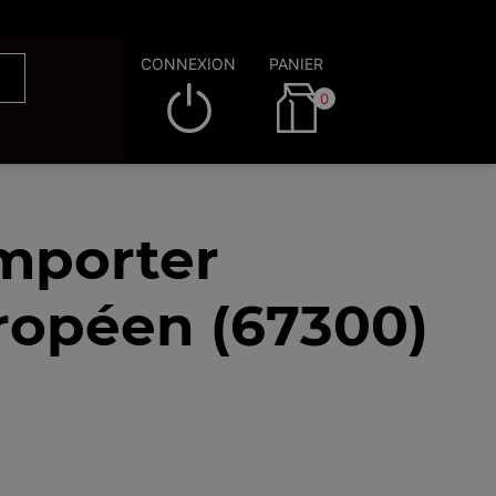
CONNEXION
PANIER
0
emporter
ropéen (67300)