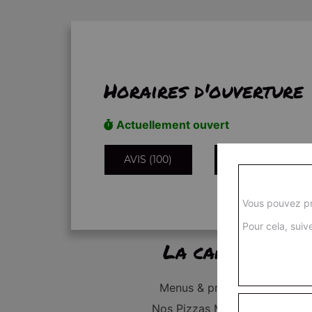
Horaires d'ouverture
Actuellement ouvert
AVIS (100)
INFORMATIONS
Vous pouvez pr
Pour cela, suive
La carte
Menus & promos
Nos Pizzas Médium