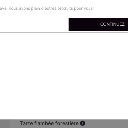
ave, nous avons plein d'autres produits pour vous!
CONTINUEZ
Tarte flambée nature
Fromage, oignons, champignons frais
Tarte flambée gratinée
Fromage, oignons, lardons
Tarte flambée viande hachée
Fromage, oignons, viande hachée
Tarte flambée poulet
Fromage, oignons, poulet
Tarte flambée forestière