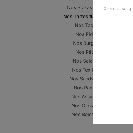
Nos Pizzas Large
Ce n'est pas gr
Nos Tartes flambées
Nos Tacos
Nos Pides
Nos Burgers
Nos Pâtes
Nos Salades
Nos Tex Mex
Nos Sandwichs
Nos Paninis
Nos Assiettes
Nos Desserts
Nos Boissons