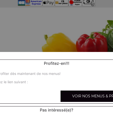
Profitez-en!!!
ofiter dès maintenant de nos menus!
z le lien suivant :
VOIR NOS MENUS & P
Nos
Pas intéressé(e)?