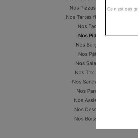
Nos Pizzas Large
Ce n'est pas gr
Nos Tartes flambées
Nos Tacos
Nos Pides
Nos Burgers
Nos Pâtes
Nos Salades
Nos Tex Mex
Nos Sandwichs
Nos Paninis
Nos Assiettes
Nos Desserts
Nos Boissons