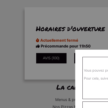
Horaires d'ouverture
Actuellement fermé
Précommande pour 11h50
AVIS (100)
INFORMATIONS
Vous pouvez pr
Pour cela, suive
La carte
Menus & promos
Nos Pizzas Médium