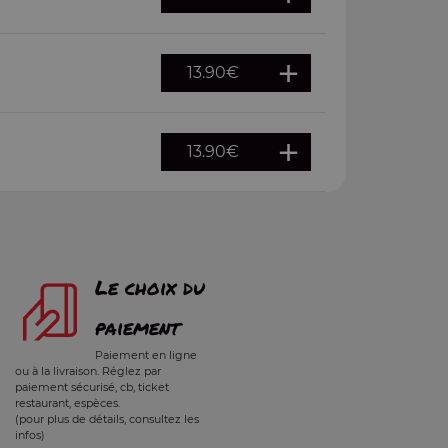
13.90
€
13.90
€
Le choix du
paiement
Paiement en ligne
ou à la livraison. Réglez par
paiement sécurisé, cb, ticket
restaurant, espèces.
(pour plus de détails, consultez les
infos)