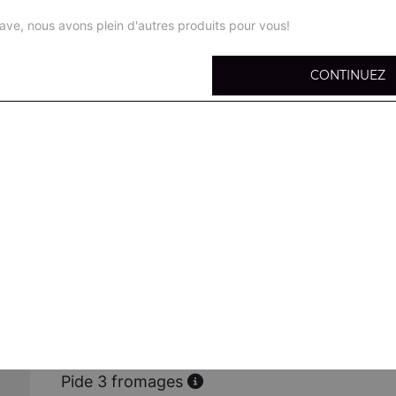
ave, nous avons plein d'autres produits pour vous!
CONTINUEZ
Pide bolognaise
Viande hachée, mozzarella,
Pide sucuk
Sucuk, oeuf, mozzarella
Pide poulet
Poulet mariné, mozzarella
Pide poulet curry
Poulet, curry, mozzarella
Pide 3 fromages