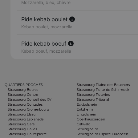
Mozzarella, bleu, chèvre
Pide kebab poulet
Kebab poulet, mozzarella
Pide kebab boeuf
Kebab boeuf, mozzarella
QUARTIERS PROCHES
Strasbourg Plaine des Bouchers
Strasbourg Bourse
Strasbourg Porte de Schirmeck
Strasbourg Centre
Strasbourg Poteries
Strasbourg Conseil des XV
Strasbourg Tribunal
Strasbourg Contades
Eckbolsheim
Strasbourg Cronenbourg
Entzheim
Strasbourg Elsau
Lingolsheim
Strasbourg Esplanade
Oberhausbergen
Strasbourg Gare
Ostwald
Strasbourg Halles
Schiltigheim
Strasbourg Hautepierre
Schiltigheim Espace Européen