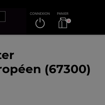
CONNEXION
PANIER
0
ter
ropéen (67300)