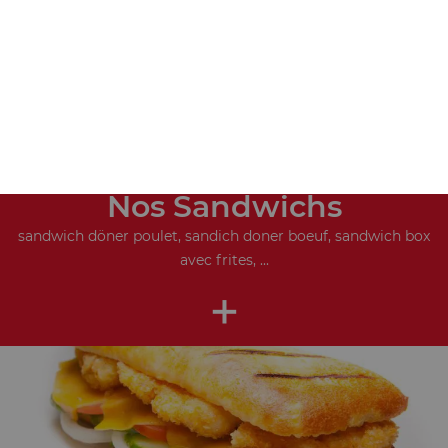
Nos Sandwichs
sandwich döner poulet, sandich doner boeuf, sandwich box
avec frites, ...
+