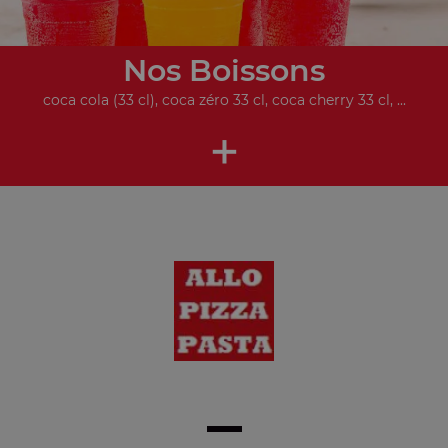
Nos Boissons
coca cola (33 cl), coca zéro 33 cl, coca cherry 33 cl, ...
+