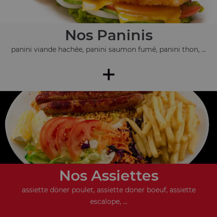
Nos Paninis
panini viande hachée, panini saumon fumé, panini thon, ...
+
Nos Assiettes
assiette döner poulet, assiette doner boeuf, assiette
escalope, ...