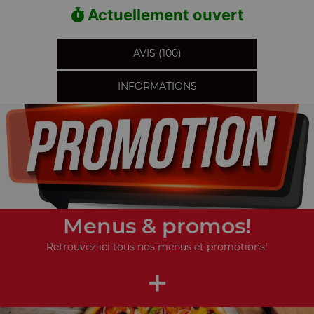
Actuellement ouvert
AVIS (100)
INFORMATIONS
Menus & promos!
Retrouvez ici tous nos menus et promotions!
+