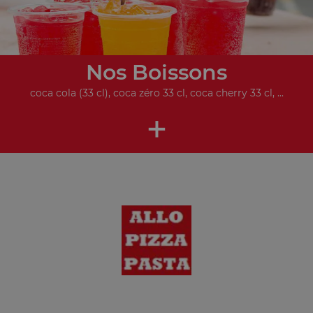
Nos Boissons
coca cola (33 cl), coca zéro 33 cl, coca cherry 33 cl, ...
+