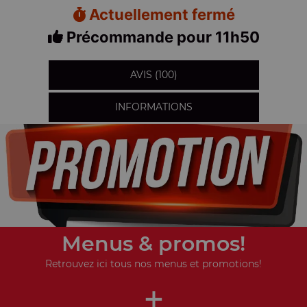
Actuellement fermé
Précommande pour 11h50
AVIS (100)
INFORMATIONS
Menus & promos!
Retrouvez ici tous nos menus et promotions!
+