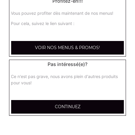
Profitez-en!!!
Vous pouvez profiter dès maintenant de nos menus!
Nos Salades
Pour cela, suivez le lien suivant :
salade du chef, salade royale, salade niçoise, ...
+
VOIR NOS MENUS & PROMOS!
Pas intéressé(e)?
Ce n'est pas grave, nous avons plein d'autres produits
pour vous!
CONTINUEZ
Nos Tex Mex
beignets de calamar x6, beignets de calamar x12, bouchées
de camembert x6, ...