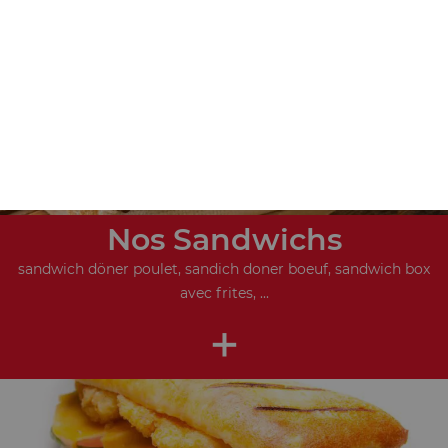
+
Nos Sandwichs
sandwich döner poulet, sandich doner boeuf, sandwich box
avec frites, ...
+