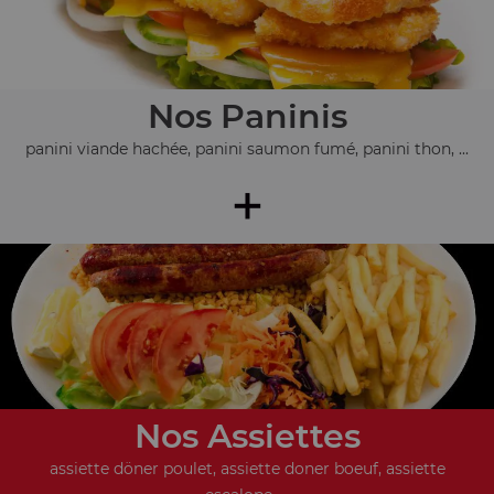
Nos Paninis
panini viande hachée, panini saumon fumé, panini thon, ...
+
Nos Assiettes
assiette döner poulet, assiette doner boeuf, assiette