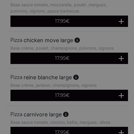
Base sauce tomate, mozzarella, poulet ,merguez,
poivrons, oignons ,sauce barbecue.
17.95
€
chicken move large
Base crème, poulet, champignons, poivrons, oignons
17.95
€
reine blanche large
Base crème, jambon, champignons, oignons
17.95
€
carnivore large
Base sauce tomate, chorizo, kefta, merguez, olives
17.95
€