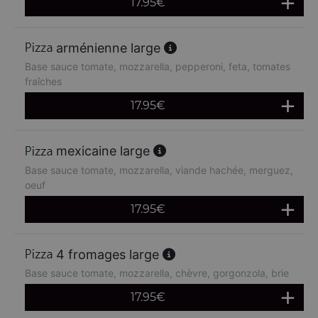
17.95
€
arménienne large
Base sauce tomate, mozzarella, pepperoni, feta, tomates
fraîches
17.95
€
mexicaine large
Base sauce tomate, mozzarella, viande hachée, merguez,
oeuf
17.95
€
4 fromages large
Base sauce tomate, mozzarella, chèvre, gorgonzola, brie
17.95
€