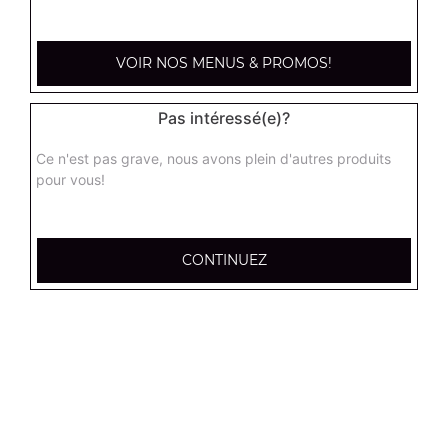
kebab large
Base sauce tomate, mozzarella, viande kébab, tomate
fraîches, oignons
VOIR NOS MENUS & PROMOS!
17.95
€
Pas intéressé(e)?
hannibale large
Ce n'est pas grave, nous avons plein d'autres produits
Base sauce tomate, boeuf, jambon, poulet, merguez
pour vous!
17.95
€
CONTINUEZ
supreme sucuk large
Base sauce tomate, oignons, poivrons, champignons,
maïs, double sucuk
17.95
€
capri large
Base crème fraîche, mozzarella, poulet, pommes de terre,