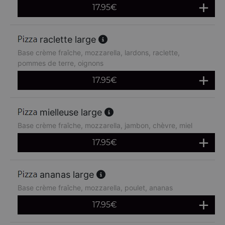
17.95
€
raclette large
Base crème fraîche, mozzarella, lardons, raclette,
pommes de terre, oignons
17.95
€
mielleuse large
Base crème fraîche, mozzarella, jambon, chèvre, miel
17.95
€
ananas large
Base crème fraîche, mozzarella, poulet, ananas
17.95
€