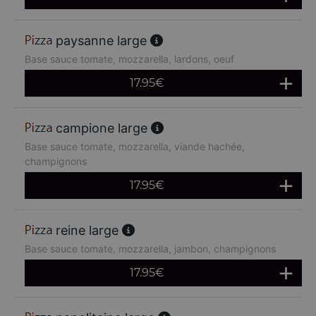
paysanne large
Base sauce tomate, mozzarella, lardons, oeuf
17.95
€
campione large
Base sauce tomate, mozzarella, viande hachée,
champignons
17.95
€
reine large
Base sauce tomate, mozzarella, jambon, champignons
17.95
€