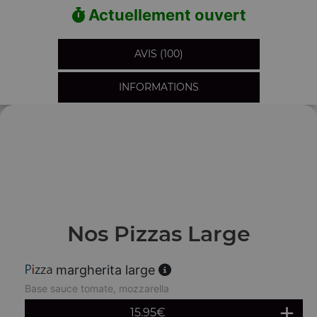
Actuellement ouvert
AVIS (100)
INFORMATIONS
Nos Pizzas Large
margherita large
Base sauce tomate, mozzarella
15.95
€