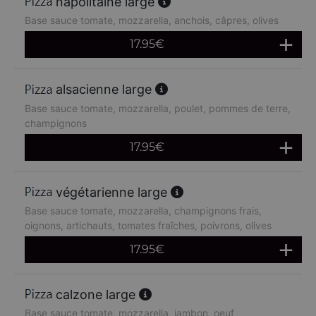
napolitaine large
Base sauce tomate, mozzarella, anchois, câpres, olives
17.95
€
alsacienne large
Base sauce tomate, mozzarella, poulet, pommes de terre,
champignons
17.95
€
végétarienne large
Base sauce tomate, mozzarella, champignons frais,
oignons, artichauts, tomates fraîches, poivrons, olives
17.95
€
calzone large
Base sauce tomate, mozzarella, jambon, oeuf