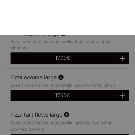
chèvre
17.95
€
neptune large
Base crème fraîche, mozzarella, thon, champignons,
oignons
17.95
€
océane large
Base crème fraîche, mozzarella, saumon fumé, citron
17.95
€
tartiflette large
Base crème fraîche, mozzarella, lardons, Reblochon,
pommes de terre