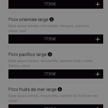
17.95
€
orientale large
Base sauce tomate, mozzarella, merguez, poivrons,
olives, oeuf
17.95
€
pacifico large
Base sauce tomate, mozzarella, saumon fumé, crème
fraîche, citron
17.95
€
fruits de mer large
Base sauce tomate, mozzarella, cocktail de fruits de mer,
citron