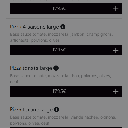
17.95
€
4 saisons large
Base sauce tomate, mozzarella, jambon, champignons,
artichauts, poivrons, olives
17.95
€
tonata large
Base sauce tomate, mozzarella, thon, poivrons, olives,
oeuf
17.95
€
texane large
Base sauce tomate, mozzarella, viande hachée, oignons,
poivrons, olives, oeuf