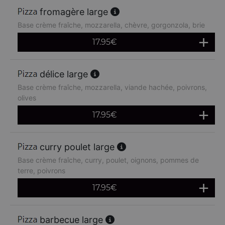
fromagère large
Base crème fraîche, mozzarella, chèvre, gorgonzola, brie
17.95
€
délice large
Base crème fraîche, mozzarella, viande hachée, poivrons,
olives
17.95
€
curry poulet large
Base crème fraîche, curry, poulet, oignons, pommes de
terre, poivrons
17.95
€
barbecue large