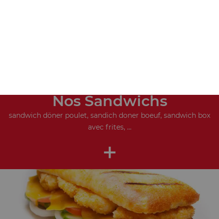
Nos Sandwichs
sandwich döner poulet, sandich doner boeuf, sandwich box
avec frites, ...
+