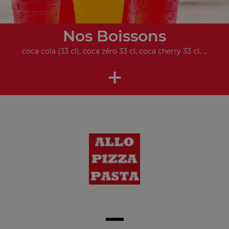
Nos Boissons
coca cola (33 cl), coca zéro 33 cl, coca cherry 33 cl, ...
+