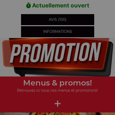
Actuellement ouvert
AVIS (100)
INFORMATIONS
Menus & promos!
Retrouvez ici tous nos menus et promotions!
+