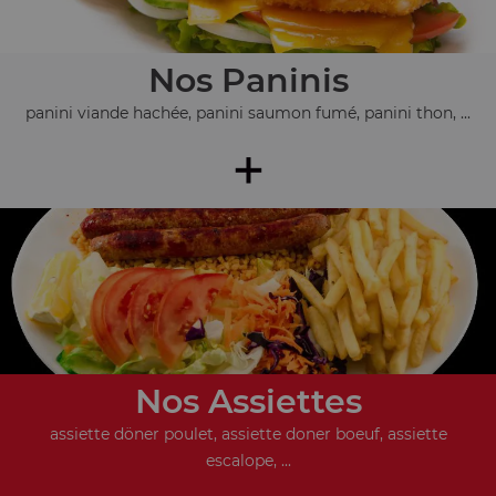
Nos Paninis
panini viande hachée, panini saumon fumé, panini thon, ...
+
Nos Assiettes
assiette döner poulet, assiette doner boeuf, assiette
escalope, ...