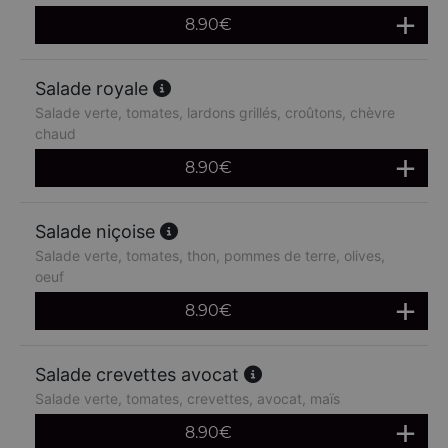
8.90
€
Salade royale
Salade verte, tomates, lardons grillés, croûtons, chèvre
chaud
8.90
€
Salade niçoise
Salade verte, tomates, thon, pommes de terre, olives,
oeuf
8.90
€
Salade crevettes avocat
Salade verte, tomates, crevettes, avocat, maïs
8.90
€