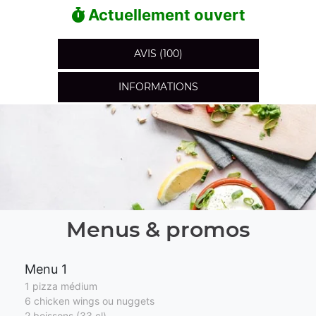
Actuellement ouvert
AVIS (100)
INFORMATIONS
Menus & promos
Menu 1
1 pizza médium
6 chicken wings ou nuggets
2 boissons (33 cl)