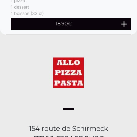
1 pizza
1 dessert
1 boisson (33 cl)
18.90€
154 route de Schirmeck