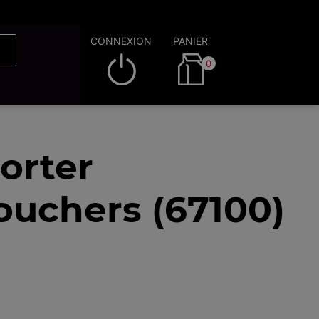
CONNEXION
PANIER
0
orter
ouchers (67100)