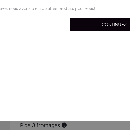
ave, nous avons plein d'autres produits pour vous!
CONTINUEZ
Pide bolognaise
Viande hachée, mozzarella,
Pide sucuk
Sucuk, oeuf, mozzarella
Pide poulet
Poulet mariné, mozzarella
Pide poulet curry
Poulet, curry, mozzarella
Pide 3 fromages