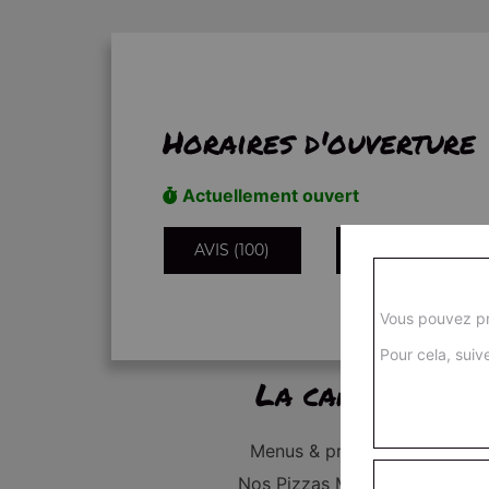
Horaires d'ouverture
Actuellement ouvert
AVIS (100)
INFORMATIONS
Vous pouvez pr
Pour cela, suive
La carte
Menus & promos
Nos Pizzas Médium