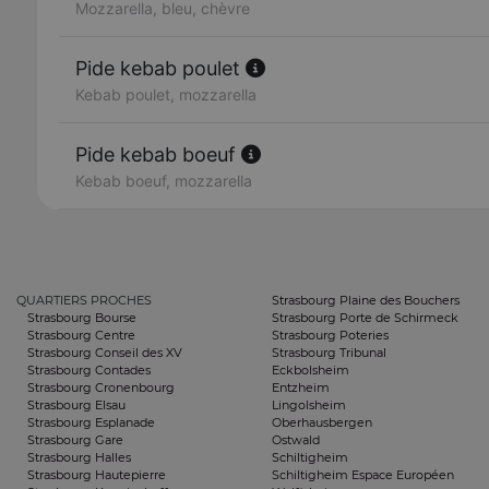
Mozzarella, bleu, chèvre
Pide kebab poulet
Kebab poulet, mozzarella
Pide kebab boeuf
Kebab boeuf, mozzarella
QUARTIERS PROCHES
Strasbourg Plaine des Bouchers
Strasbourg Bourse
Strasbourg Porte de Schirmeck
Strasbourg Centre
Strasbourg Poteries
Strasbourg Conseil des XV
Strasbourg Tribunal
Strasbourg Contades
Eckbolsheim
Strasbourg Cronenbourg
Entzheim
Strasbourg Elsau
Lingolsheim
Strasbourg Esplanade
Oberhausbergen
Strasbourg Gare
Ostwald
Strasbourg Halles
Schiltigheim
Strasbourg Hautepierre
Schiltigheim Espace Européen