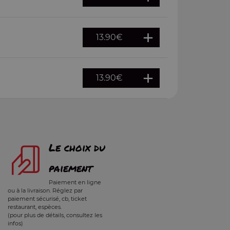
13.90
€
13.90
€
Le choix du
paiement
Paiement en ligne
ou à la livraison. Réglez par
paiement sécurisé, cb, ticket
restaurant, espèces.
(pour plus de détails, consultez les
infos)