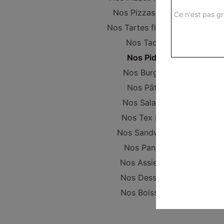
Nos Pizzas Large
Ce n'est pas gr
Nos Tartes flambées
Nos Tacos
Nos Pides
Nos Burgers
Nos Pâtes
Nos Salades
Nos Tex Mex
Nos Sandwichs
Nos Paninis
Nos Assiettes
Nos Desserts
Nos Boissons