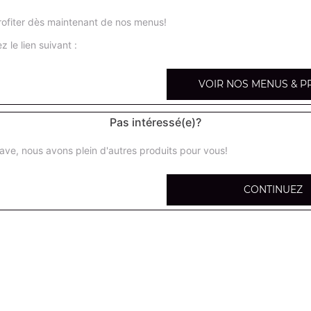
ofiter dès maintenant de nos menus!
Minut maid orange 33 cl
z le lien suivant :
VOIR NOS MENUS & P
Minute maid pomme 33 cl
Pas intéressé(e)?
Seven up (33 cl)
ave, nous avons plein d'autres produits pour vous!
Coca cola (50 cl)
CONTINUEZ
Coca zéro 50 cl
Oasis tropical (50 cl)