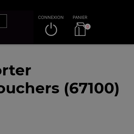
CONNEXION
PANIER
0
rter
ouchers (67100)