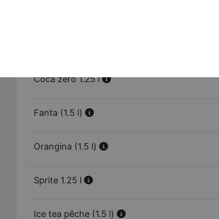
Ice tea (50 cl)
Coca cola (1.5 l)
Coca zéro 1.25 l
Fanta (1.5 l)
Orangina (1.5 l)
Sprite 1.25 l
Ice tea pêche (1.5 l)