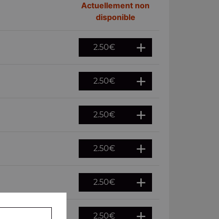
Actuellement non
disponible
2.50
€
2.50
€
2.50
€
2.50
€
2.50
€
2.50
€