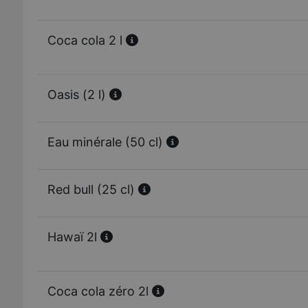
Coca cola 2 l
Oasis (2 l)
Eau minérale (50 cl)
Red bull (25 cl)
Hawaï 2l
Coca cola zéro 2l