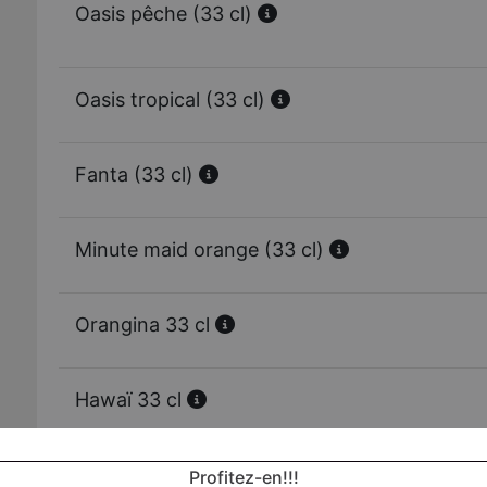
Oasis pêche (33 cl)
Oasis tropical (33 cl)
Fanta (33 cl)
Minute maid orange (33 cl)
Orangina 33 cl
Hawaï 33 cl
Ice tea (33 cl)
Profitez-en!!!