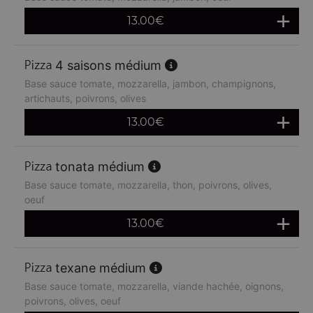
13.00
€
4 saisons médium
Base sauce tomate, mozzarella, jambon, champignons,
artichauts, poivrons, olives
13.00
€
tonata médium
Base sauce tomate, mozzarella, thon, poivrons, olives,
oeuf
13.00
€
texane médium
Base sauce tomate, mozzarella, viande hachée, oignons,
poivrons, olives, oeuf