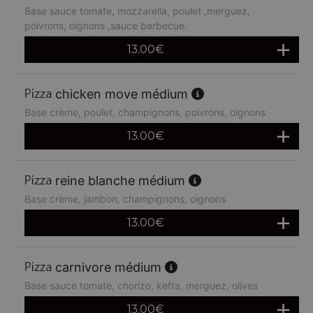
Base sauce tomate, mozzarella, poulet ,merguez,
poivrons, oignons ,sauce barbecue.
13.00
€
chicken move médium
Base crème, poulet, champignons, poivrons, oignons
13.00
€
reine blanche médium
Base crème, jambon, champignons, oignons
13.00
€
carnivore médium
Base sauce tomate, chorizo, kefta, merguez, olives
13.00
€