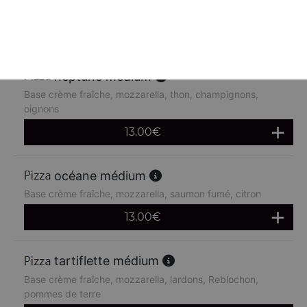
chèvre
13.00
€
neptune médium
Base crème fraîche, mozzarella, thon, champignons,
oignons
13.00
€
océane médium
Base crème fraîche, mozzarella, saumon fumé, citron
13.00
€
tartiflette médium
Base crème fraîche, mozzarella, lardons, Reblochon,
pommes de terre