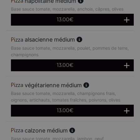
napolitaine médium
Base sauce tomate, mozzarella, anchois, câpres, olives
13.00
€
alsacienne médium
Base sauce tomate, mozzarella, poulet, pommes de terre,
champignons
13.00
€
végétarienne médium
Base sauce tomate, mozzarella, champignons frais,
oignons, artichauts, tomates fraîches, poivrons, olives
13.00
€
calzone médium
Base sauce tomate, mozzarella, jambon, oeuf