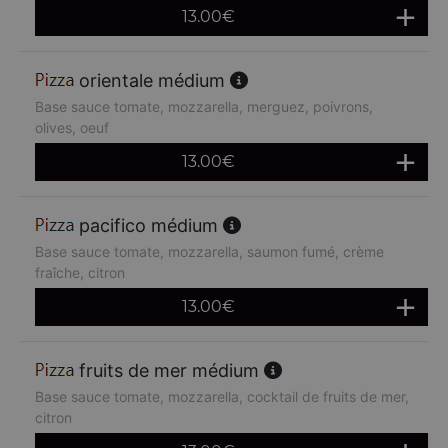
13.00
€
orientale médium
Base sauce tomate, mozzarella, merguez, poivrons,
olives, oeuf
13.00
€
pacifico médium
Base sauce tomate, mozzarella, saumon fumé, crème
fraîche, citron
13.00
€
fruits de mer médium
Base sauce tomate, mozzarella, cocktail de fruits de mer,
citron