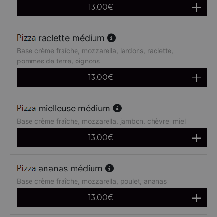
13.00
€
raclette médium
Base crème fraîche, mozzarella, lardons, raclette,
pommes de terre, oignons
13.00
€
mielleuse médium
Base crème fraîche, mozzarella, jambon, chèvre, miel
13.00
€
ananas médium
Base crème fraîche, mozzarella, poulet, ananas
13.00
€