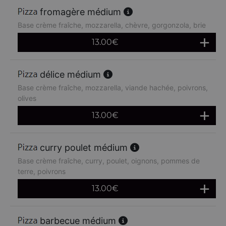
fromagère médium
Base crème fraîche, mozzarella, chèvre, gorgonzola, brie
13.00
€
délice médium
Base crème fraîche, mozzarella, viande hachée, poivrons,
olives
13.00
€
curry poulet médium
Base crème fraîche, curry, poulet, oignons, pommes de
terre, poivrons
13.00
€
barbecue médium