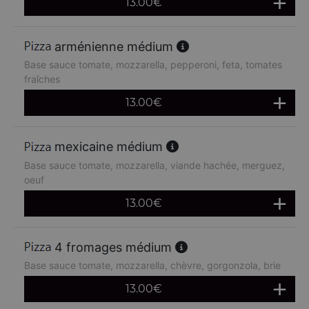
13.00
€
arménienne médium
Base sauce tomate, mozzarella, pepperoni, feta, tomates
fraîches
13.00
€
mexicaine médium
Base sauce tomate, mozzarella, viande hachée, merguez,
oeuf
13.00
€
4 fromages médium
Base sauce tomate, mozzarella, chèvre, gorgonzola, brie
13.00
€