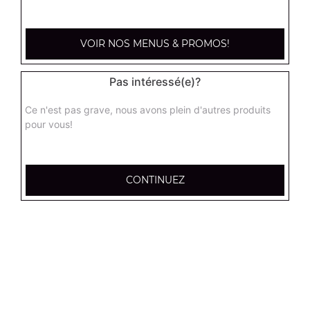
kebab médium
Base sauce tomate, mozzarella, viande kébab, tomate
fraîches, oignons
VOIR NOS MENUS & PROMOS!
13.00
€
Pas intéressé(e)?
hannibale médium
Ce n'est pas grave, nous avons plein d'autres produits
Base sauce tomate, boeuf, jambon, poulet, merguez
pour vous!
13.00
€
CONTINUEZ
supreme sucuk médium
Base sauce tomate, oignons, poivrons, champignons,
maïs, double sucuk
13.00
€
capri médium
Base crème fraîche, mozzarella, poulet, pommes de terre,