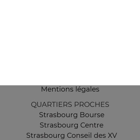
154 route de Schirmeck
67200 STRASBOURG
Mentions légales
QUARTIERS PROCHES
Strasbourg Bourse
Strasbourg Centre
Strasbourg Conseil des XV