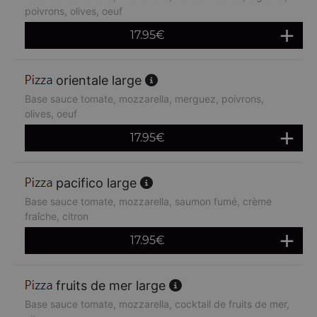
poivrons, olives, oeuf
17.95
€
orientale large
Base sauce tomate, mozzarella, merguez, poivrons,
olives, oeuf
17.95
€
pacifico large
Base sauce tomate, mozzarella, saumon fumé, crème
fraîche, citron
17.95
€
fruits de mer large
Base sauce tomate, mozzarella, cocktail de fruits de mer,