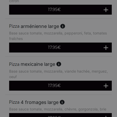
citron
17.95
€
arménienne large
Base sauce tomate, mozzarella, pepperoni, feta, tomates
fraîches
17.95
€
mexicaine large
Base sauce tomate, mozzarella, viande hachée, merguez,
oeuf
17.95
€
4 fromages large
Base sauce tomate, mozzarella, chèvre, gorgonzola, brie