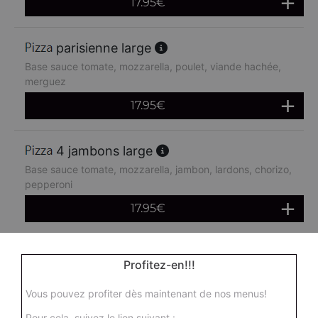
17.95
€
parisienne large
Base sauce tomate, mozzarella, poulet, viande hachée,
merguez
17.95
€
4 jambons large
Base sauce tomate, mozzarella, jambon, lardons, chorizo,
pepperoni
17.95
€
boursin large
Profitez-en!!!
Base sauce tomate, mozzarella, viande hachée, oeuf
Vous pouvez profiter dès maintenant de nos menus!
17.95
€
Pour cela, suivez le lien suivant :