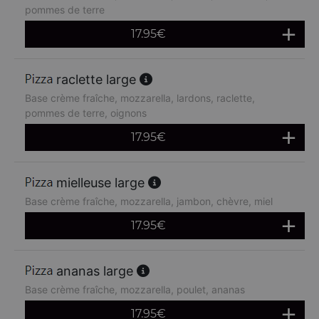
pommes de terre
17.95
€
raclette large
Base crème fraîche, mozzarella, lardons, raclette,
pommes de terre, oignons
17.95
€
mielleuse large
Base crème fraîche, mozzarella, jambon, chèvre, miel
17.95
€
ananas large
Base crème fraîche, mozzarella, poulet, ananas
17.95
€