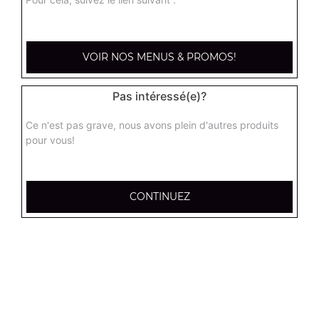
kebab large
Base sauce tomate, mozzarella, viande kébab, tomate
VOIR NOS MENUS & PROMOS!
fraîches, oignons
17.95
€
Pas intéressé(e)?
Ce n'est pas grave, nous avons plein d'autres produits
hannibale large
pour vous!
Base sauce tomate, boeuf, jambon, poulet, merguez
17.95
€
CONTINUEZ
supreme sucuk large
Base sauce tomate, oignons, poivrons, champignons,
maïs, double sucuk
17.95
€
capri large