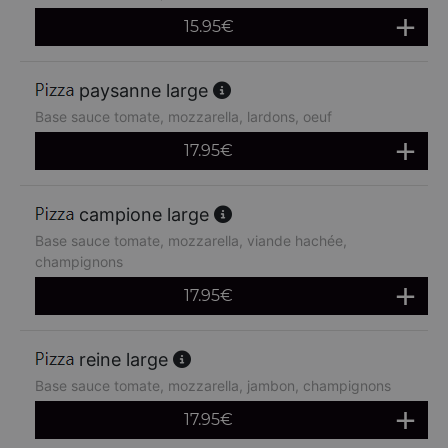
15.95
€
paysanne large
Base sauce tomate, mozzarella, lardons, oeuf
17.95
€
campione large
Base sauce tomate, mozzarella, viande hachée,
champignons
17.95
€
reine large
Base sauce tomate, mozzarella, jambon, champignons
17.95
€