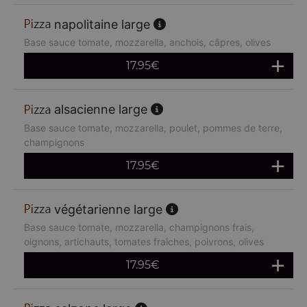
napolitaine large
Base sauce tomate, mozzarella, anchois, câpres, olives
17.95
€
alsacienne large
Base sauce tomate, mozzarella, poulet, pommes de terre,
champignons
17.95
€
végétarienne large
Base sauce tomate, mozzarella, champignons frais,
oignons, artichauts, tomates fraîches, poivrons, olives
17.95
€