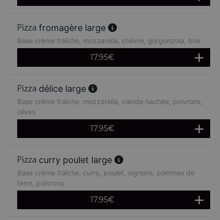
fromagère large
Base crème fraîche, mozzarella, chèvre, gorgonzola, brie
17.95
€
délice large
Base crème fraîche, mozzarella, viande hachée, poivrons,
olives
17.95
€
curry poulet large
Base crème fraîche, curry, poulet, oignons, pommes de
terre, poivrons
17.95
€