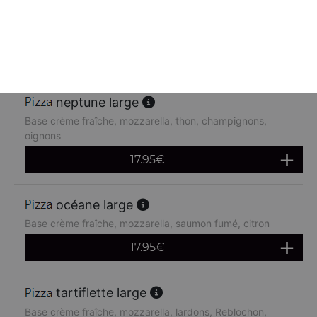
Base crème fraîche, mozzarella, poulet, pommes de terre,
chèvre
17.95
€
neptune large
Base crème fraîche, mozzarella, thon, champignons,
oignons
17.95
€
océane large
Base crème fraîche, mozzarella, saumon fumé, citron
17.95
€
tartiflette large
Base crème fraîche, mozzarella, lardons, Reblochon,