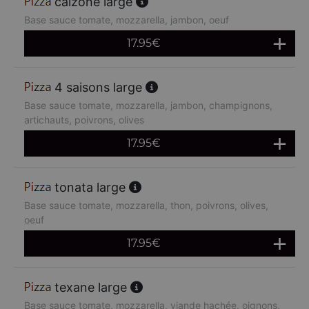
calzone large
Base sauce tomate, mozzarella, jambon, oeuf
17.95
€
4 saisons large
Base sauce tomate, mozzarella, jambon, champignons,
artichauts, poivrons, olives
17.95
€
tonata large
Base sauce tomate, mozzarella, thon, poivrons, olives,
oeuf
17.95
€
texane large
Base sauce tomate, mozzarella, viande hachée, oignons,