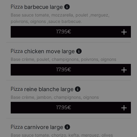
barbecue large
Base sauce tomate, mozzarella, poulet ,merguez,
poivrons, oignons ,sauce barbecue.
17.95
€
chicken move large
Base crème, poulet, champignons, poivrons, oignons
17.95
€
reine blanche large
Base crème, jambon, champignons, oignons
17.95
€
carnivore large
Base sauce tomate, chorizo, kefta, merguez, olives