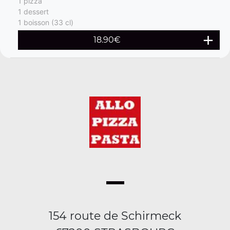
1 pizza
1 dessert
1 boisson (33 cl)
18.90€
154 route de Schirmeck