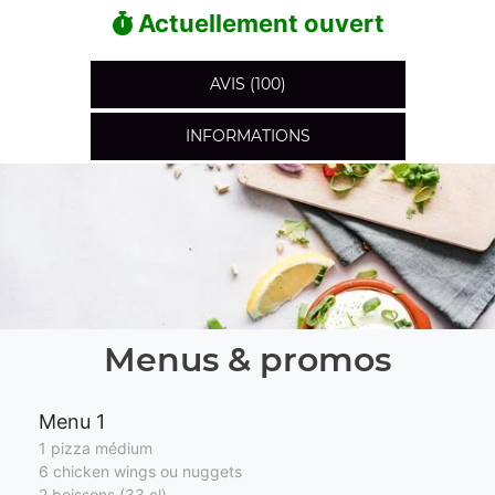
Actuellement ouvert
AVIS (100)
INFORMATIONS
Menus & promos
Menu 1
1 pizza médium
6 chicken wings ou nuggets
2 boissons (33 cl)