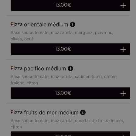
13.00
€
orientale médium
Base sauce tomate, mozzarella, merguez, poivrons,
olives, oeuf
13.00
€
pacifico médium
Base sauce tomate, mozzarella, saumon fumé, crème
fraîche, citron
13.00
€
fruits de mer médium
Base sauce tomate, mozzarella, cocktail de fruits de mer,
citron