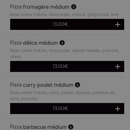
fromagère médium
Base crème fraîche, mozzarella, chèvre, gorgonzola, brie
13.00
€
délice médium
Base crème fraîche, mozzarella, viande hachée, poivrons,
olives
13.00
€
curry poulet médium
Base crème fraîche, curry, poulet, oignons, pommes de
terre, poivrons
13.00
€
barbecue médium