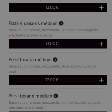
13.00
€
4 saisons médium
Base sauce tomate, mozzarella, jambon, champignons,
artichauts, poivrons, olives
13.00
€
tonata médium
Base sauce tomate, mozzarella, thon, poivrons, olives,
oeuf
13.00
€
texane médium
Base sauce tomate, mozzarella, viande hachée, oignons,
poivrons, olives, oeuf