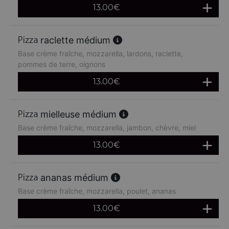
13.00
€
raclette médium
Base crème fraîche, mozzarella, lardons, raclette,
pommes de terre, oignons
13.00
€
mielleuse médium
Base crème fraîche, mozzarella, jambon, chèvre, miel
13.00
€
ananas médium
Base crème fraîche, mozzarella, poulet, ananas
13.00
€