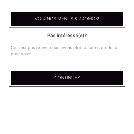
kebab médium
Base sauce tomate, mozzarella, viande kébab, tomate
fraîches, oignons
VOIR NOS MENUS & PROMOS!
13.00
€
Pas intéressé(e)?
hannibale médium
Ce n'est pas grave, nous avons plein d'autres produits
Base sauce tomate, boeuf, jambon, poulet, merguez
pour vous!
13.00
€
CONTINUEZ
supreme sucuk médium
Base sauce tomate, oignons, poivrons, champignons,
maïs, double sucuk
13.00
€
capri médium
Base crème fraîche, mozzarella, poulet, pommes de terre,