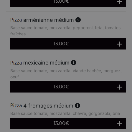
13.00
€
arménienne médium
Base sauce tomate, mozzarella, pepperoni, feta, tomates
fraîches
13.00
€
mexicaine médium
Base sauce tomate, mozzarella, viande hachée, merguez,
oeuf
13.00
€
4 fromages médium
Base sauce tomate, mozzarella, chèvre, gorgonzola, brie
13.00
€