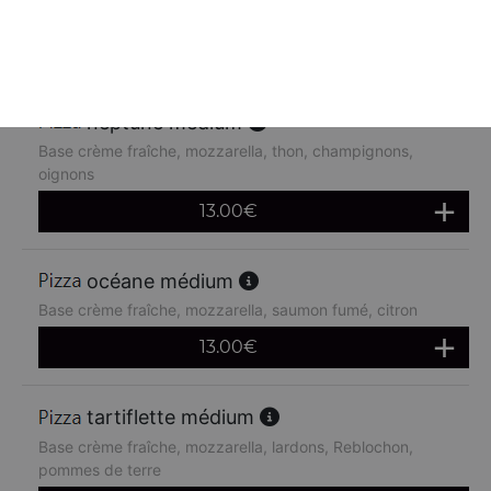
chèvre
13.00
€
neptune médium
Base crème fraîche, mozzarella, thon, champignons,
oignons
13.00
€
océane médium
Base crème fraîche, mozzarella, saumon fumé, citron
13.00
€
tartiflette médium
Base crème fraîche, mozzarella, lardons, Reblochon,
pommes de terre