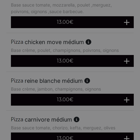
Base sauce tomate, mozzarella, poulet ,merguez,
poivrons, oignons ,sauce barbecue.
13.00
€
chicken move médium
Base crème, poulet, champignons, poivrons, oignons
13.00
€
reine blanche médium
Base crème, jambon, champignons, oignons
13.00
€
carnivore médium
Base sauce tomate, chorizo, kefta, merguez, olives
13.00
€