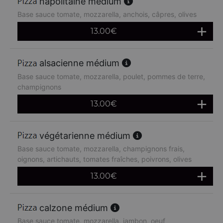
napolitaine médium
Base sauce tomate, mozzarella, anchois, câpres, olives
13.00
€
alsacienne médium
Base sauce tomate, mozzarella, poulet, pommes de terre,
champignons
13.00
€
végétarienne médium
Base sauce tomate, mozzarella, champignons frais,
oignons, artichauts, tomates fraîches, poivrons, olives
13.00
€
calzone médium
Base sauce tomate, mozzarella, jambon, oeuf