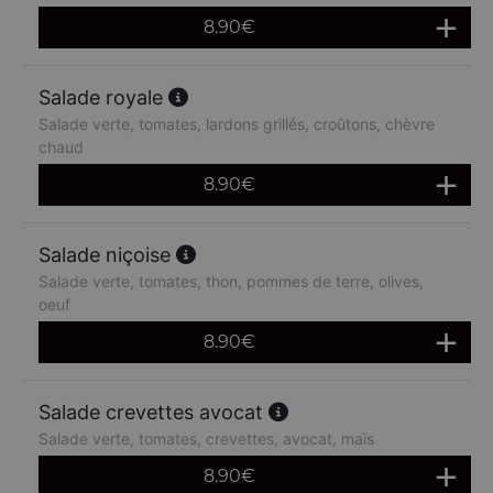
8.90
€
Salade royale
Salade verte, tomates, lardons grillés, croûtons, chèvre
chaud
8.90
€
Salade niçoise
Salade verte, tomates, thon, pommes de terre, olives,
oeuf
8.90
€
Salade crevettes avocat
Salade verte, tomates, crevettes, avocat, maïs
8.90
€