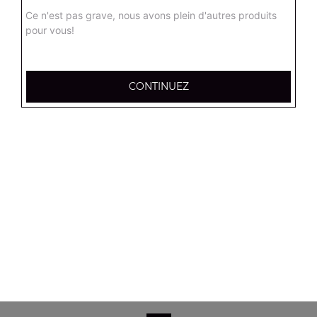
Salade verte, tomates, mozzarella, olives noires
Ce n'est pas grave, nous avons plein d'autres produits
pour vous!
8.90
€
Salade campagnarde
CONTINUEZ
Salade verte, tomates, poulet, emmental, croûtons
8.90
€