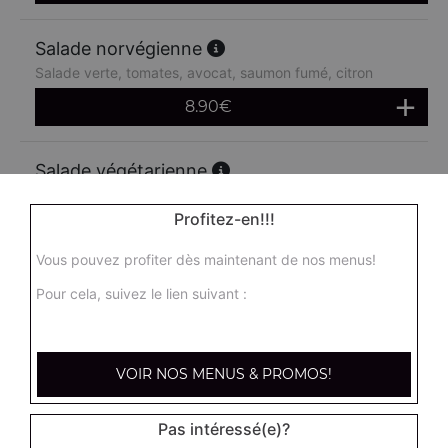
Salade norvégienne
Salade verte, tomates, avocat, saumon fumé, citron
8.90
€
Salade végétarienne
Salade verte, tomates, cornichons, artichauts, maïs,
avocat, concombre
Profitez-en!!!
8.90
€
Vous pouvez profiter dès maintenant de nos menus!
Pour cela, suivez le lien suivant :
Salade féta
Salade verte, tomates, oignons, poivrons, féta
8.90
€
VOIR NOS MENUS & PROMOS!
Pas intéressé(e)?
Salade mozza