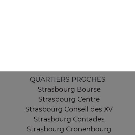
154 route de Schirmeck
67200 STRASBOURG
Mentions légales
QUARTIERS PROCHES
Strasbourg Bourse
Strasbourg Centre
Strasbourg Conseil des XV
Strasbourg Contades
Strasbourg Cronenbourg