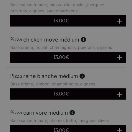
Base sauce tomate, mozzarella, poulet ,merguez,
poivrons, oignons ,sauce barbecue.
13.00
€
chicken move médium
Base crème, poulet, champignons, poivrons, oignons
13.00
€
reine blanche médium
Base crème, jambon, champignons, oignons
13.00
€
carnivore médium
Base sauce tomate, chorizo, kefta, merguez, olives
13.00
€