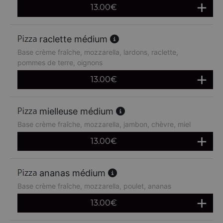
13.00
€
raclette médium
Base crème fraîche, mozzarella, lardons, raclette,
pommes de terre, oignons
13.00
€
mielleuse médium
Base crème fraîche, mozzarella, jambon, chèvre, miel
13.00
€
ananas médium
Base crème fraîche, mozzarella, poulet, ananas
13.00
€