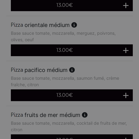
13.00
€
orientale médium
Base sauce tomate, mozzarella, merguez, poivrons,
olives, oeuf
13.00
€
pacifico médium
Base sauce tomate, mozzarella, saumon fumé, crème
fraîche, citron
13.00
€
fruits de mer médium
Base sauce tomate, mozzarella, cocktail de fruits de mer,
citron