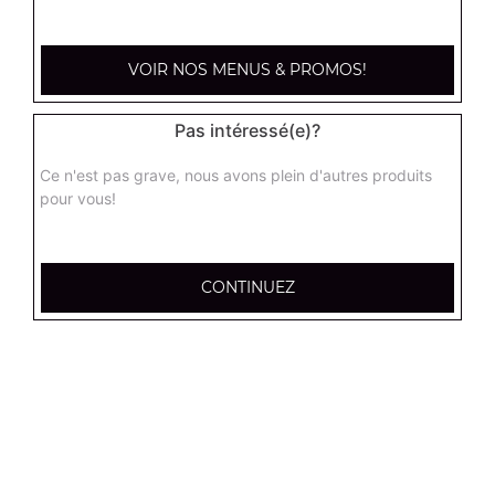
kebab médium
Base sauce tomate, mozzarella, viande kébab, tomate
fraîches, oignons
VOIR NOS MENUS & PROMOS!
13.00
€
Pas intéressé(e)?
hannibale médium
Ce n'est pas grave, nous avons plein d'autres produits
Base sauce tomate, boeuf, jambon, poulet, merguez
pour vous!
13.00
€
CONTINUEZ
supreme sucuk médium
Base sauce tomate, oignons, poivrons, champignons,
maïs, double sucuk
13.00
€
capri médium
Base crème fraîche, mozzarella, poulet, pommes de terre,