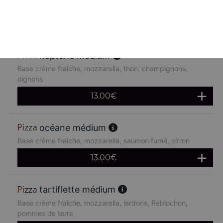
chèvre
13.00
€
neptune médium
Base crème fraîche, mozzarella, thon, champignons,
oignons
13.00
€
océane médium
Base crème fraîche, mozzarella, saumon fumé, citron
13.00
€
tartiflette médium
Base crème fraîche, mozzarella, lardons, Reblochon,
pommes de terre