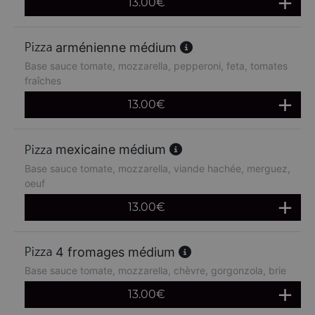
13.00
€
arménienne médium
Base sauce tomate, mozzarella, pepperoni, feta, tomates
fraîches
13.00
€
mexicaine médium
Base sauce tomate, mozzarella, viande hachée, merguez,
oeuf
13.00
€
4 fromages médium
Base sauce tomate, mozzarella, chèvre, gorgonzola, brie
13.00
€