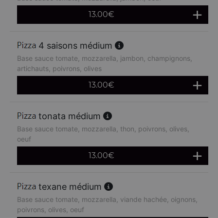
13.00
€
4 saisons médium
Base sauce tomate, mozzarella, jambon, champignons,
artichauts, poivrons, olives
13.00
€
tonata médium
Base sauce tomate, mozzarella, thon, poivrons, olives,
oeuf
13.00
€
texane médium
Base sauce tomate, mozzarella, viande hachée, oignons,
poivrons, olives, oeuf