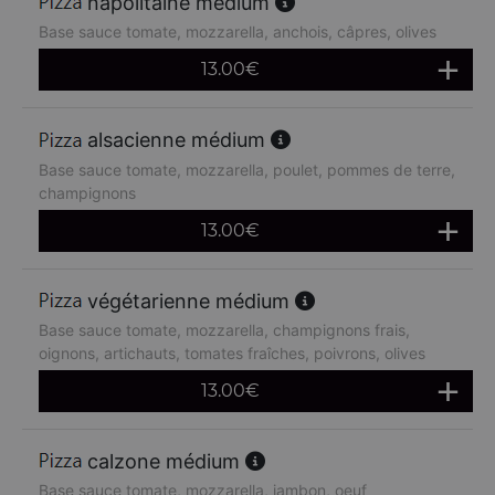
napolitaine médium
Base sauce tomate, mozzarella, anchois, câpres, olives
13.00
€
alsacienne médium
Base sauce tomate, mozzarella, poulet, pommes de terre,
champignons
13.00
€
végétarienne médium
Base sauce tomate, mozzarella, champignons frais,
oignons, artichauts, tomates fraîches, poivrons, olives
13.00
€
calzone médium
Base sauce tomate, mozzarella, jambon, oeuf