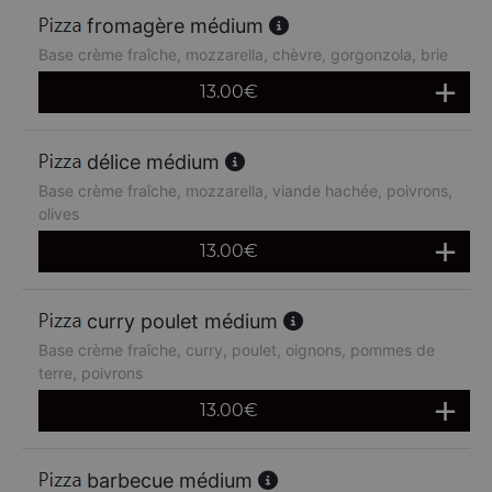
fromagère médium
Base crème fraîche, mozzarella, chèvre, gorgonzola, brie
13.00
€
délice médium
Base crème fraîche, mozzarella, viande hachée, poivrons,
olives
13.00
€
curry poulet médium
Base crème fraîche, curry, poulet, oignons, pommes de
terre, poivrons
13.00
€
barbecue médium