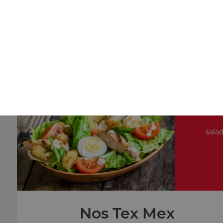
Nos Pâtes
petite portion de pâtes, moyenne portion de pâtes, gran
portion de pâtes
+
salad
Nos Tex Mex