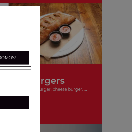
ROMOS!
Nos Burgers
ger, double hamburger, cheese burger, ...
+