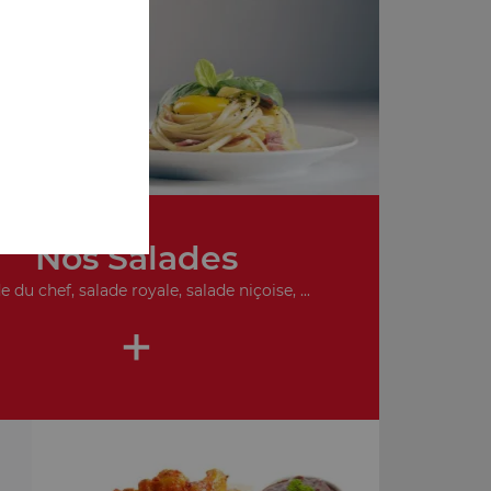
de
Nos Salades
e du chef, salade royale, salade niçoise, ...
+