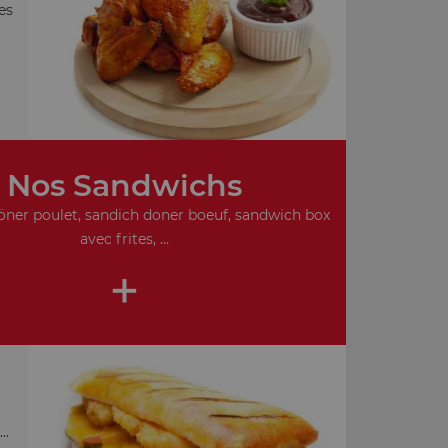
es
Nos Sandwichs
ner poulet, sandich doner boeuf, sandwich box
avec frites, ...
+
..