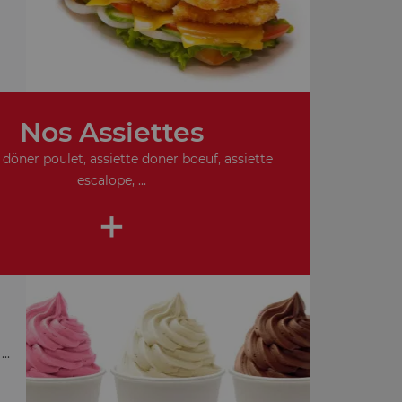
Nos Assiettes
 döner poulet, assiette doner boeuf, assiette
escalope, ...
+
..