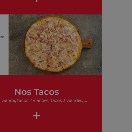
ée
Nos Tacos
 viande, tacos 2 viandes, tacos 3 viandes, ...
+