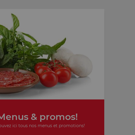
Menus & promos!
ouvez ici tous nos menus et promotions!