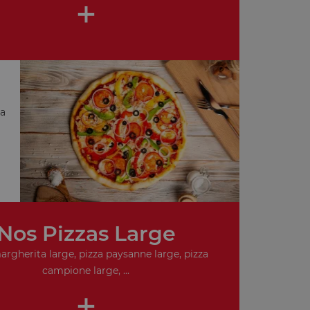
+
za
Nos Pizzas Large
argherita large, pizza paysanne large, pizza
campione large, ...
+