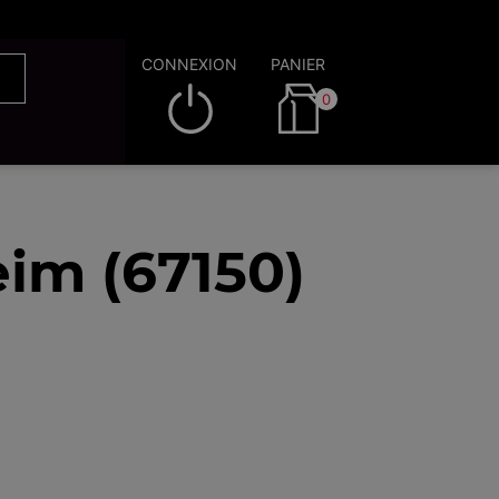
CONNEXION
PANIER
0
im (67150)