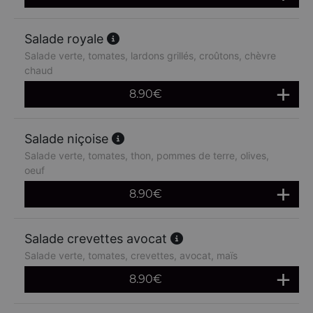
Salade royale
Salade verte, tomates, lardons grillés, croûtons, chèvre
chaud
8.90
€
Salade niçoise
Salade verte, tomates, thon, pommes de terre, olives,
oeuf
8.90
€
Salade crevettes avocat
Salade verte, tomates, crevettes, avocat, maïs
8.90
€