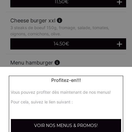
11.50
€
Cheese burger xxl
3 steaks de boeuf 150g, fromage, salade, tomates,
oignons, cornichons, olive.
14.50
€
Menu hamburger
Salade, tomates, oignons, steak de boeuf, cornichons +
frites + 1 boisson 33 cl
Profitez-en!!!
14.90
€
Vous pouvez profiter dès maintenant de nos menus!
Pour cela, suivez le lien suivant :
Menu double hamburger
Salade, tomates, oignons, steak de boeuf 150g,
cornichons + frites + 1 boisson 33 cl
VOIR NOS MENUS & PROMOS!
16.90
€