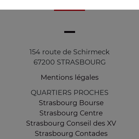
154 route de Schirmeck
67200 STRASBOURG
Mentions légales
QUARTIERS PROCHES
Strasbourg Bourse
Strasbourg Centre
Strasbourg Conseil des XV
Strasbourg Contades