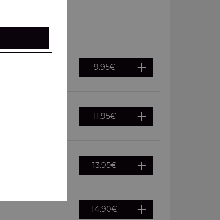
9.95
€
es, frites à
11.95
€
es, frites à
13.95
€
es, frites à
14.90
€