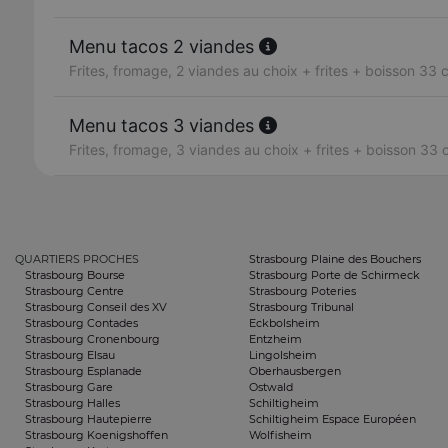
Menu tacos 2 viandes
Frites, fromage, 2 viandes au choix + frites + boisson 33 c
Menu tacos 3 viandes
Frites, fromage, 3 viandes au choix + frites + boisson 33 c
QUARTIERS PROCHES
Strasbourg Plaine des Bouchers
Strasbourg Bourse
Strasbourg Porte de Schirmeck
Strasbourg Centre
Strasbourg Poteries
Strasbourg Conseil des XV
Strasbourg Tribunal
Strasbourg Contades
Eckbolsheim
Strasbourg Cronenbourg
Entzheim
Strasbourg Elsau
Lingolsheim
Strasbourg Esplanade
Oberhausbergen
Strasbourg Gare
Ostwald
Strasbourg Halles
Schiltigheim
Strasbourg Hautepierre
Schiltigheim Espace Européen
Strasbourg Koenigshoffen
Wolfisheim