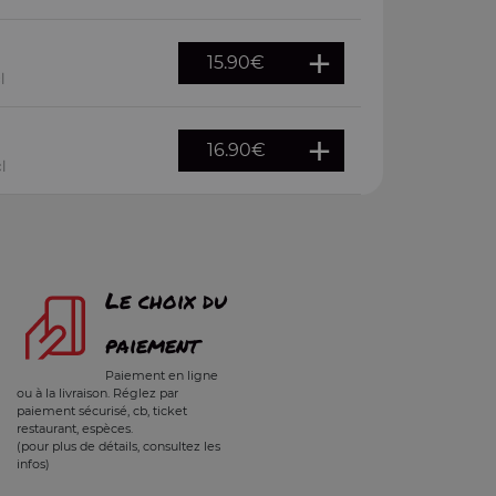
15.90
€
l
16.90
€
l
Le choix du
paiement
Paiement en ligne
ou à la livraison. Réglez par
paiement sécurisé, cb, ticket
restaurant, espèces.
(pour plus de détails, consultez les
infos)