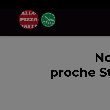
No
proche S