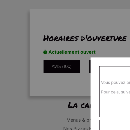
Horaires d'ouverture
Actuellement ouvert
AVIS (100)
INFORMATIONS
Vous pouvez pr
Pour cela, suive
La carte
Menus & promos
Nos Pizzas Médium