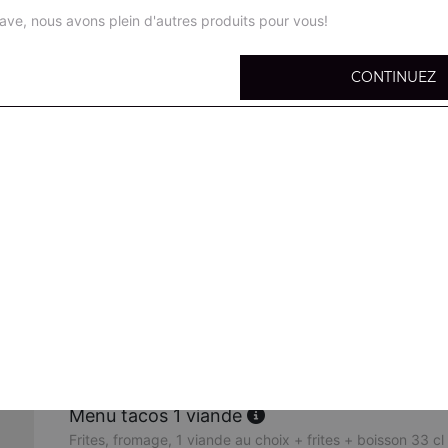
ave, nous avons plein d'autres produits pour vous!
CONTINUEZ
Tacos 1 viande
Salade, tomates, oignons, chou rouges, carottes, maïs, oliv
l'intérieur, fromage
Tacos 2 viandes
Salade, tomates, oignons, chou rouges, carottes, maïs, oliv
l'intérieur, fromage
Tacos 3 viandes
Salade, tomates, oignons, chou rouges, carottes, maïs, oliv
l'intérieur, fromage
Menu tacos 1 viande
Frites, fromage, 1 viande au choix + frites + boisson 33 cl