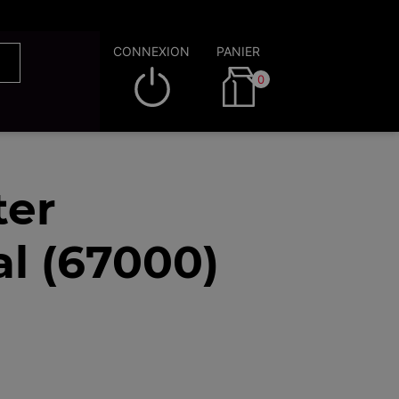
CONNEXION
PANIER
0
ter
l (67000)