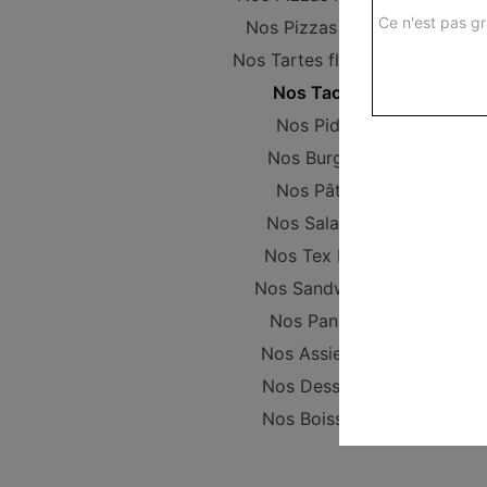
Ce n'est pas gr
Nos Pizzas Large
Nos Tartes flambées
Nos Tacos
Nos Pides
Nos Burgers
Nos Pâtes
Nos Salades
Nos Tex Mex
Nos Sandwichs
Nos Paninis
Nos Assiettes
Nos Desserts
Nos Boissons