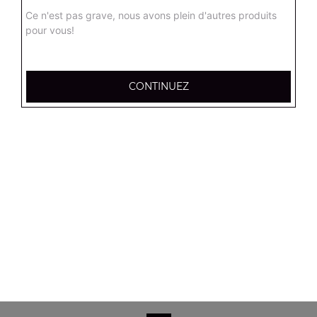
Salade verte, tomates, mozzarella, olives noires
Ce n'est pas grave, nous avons plein d'autres produits
pour vous!
8.90
€
Salade campagnarde
CONTINUEZ
Salade verte, tomates, poulet, emmental, croûtons
8.90
€