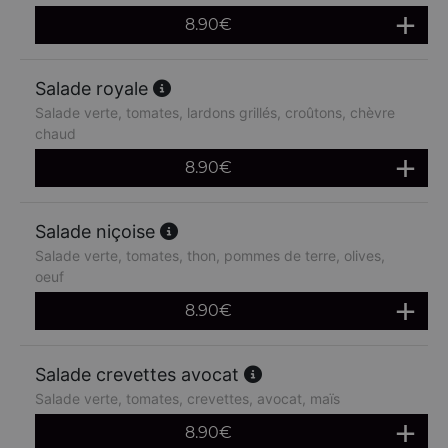
8.90
€
Salade royale
Salade verte, tomates, lardons grillés, croûtons, chèvre
chaud
8.90
€
Salade niçoise
Salade verte, tomates, thon, pommes de terre, olives,
oeuf
8.90
€
Salade crevettes avocat
Salade verte, tomates, crevettes, avocat, maïs
8.90
€