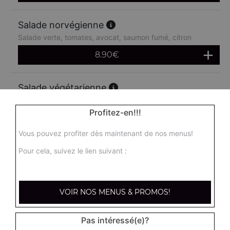
Salade norvégienne
Salade verte, tomates, avocat, saumon fumé, citron
8.90
€
Salade végétarienne
Salade verte, tomates, cornichons, artichauts, maïs,
avocat, concombre
Profitez-en!!!
8.90
€
Vous pouvez profiter dès maintenant de nos menus!
Pour cela, suivez le lien suivant :
Salade féta
Salade verte, tomates, oignons, poivrons, féta
8.90
€
VOIR NOS MENUS & PROMOS!
Pas intéressé(e)?
Salade mozza