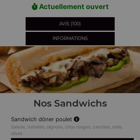
Actuellement ouvert
AVIS (100)
INFORMATIONS
Nos Sandwichs
Sandwich döner poulet
Salade, tomates, oignons, chou rouges, carottes, maïs,
olives