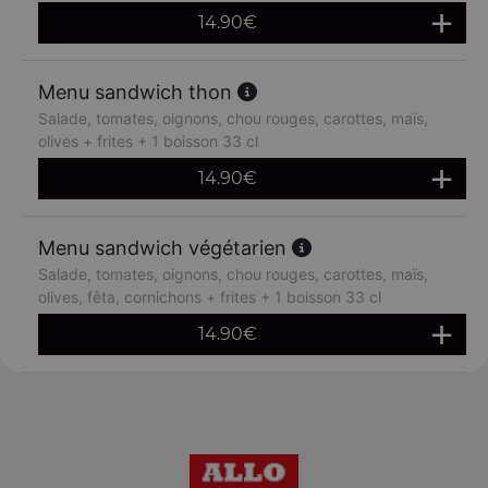
14.90
€
Menu sandwich thon
Salade, tomates, oignons, chou rouges, carottes, maïs,
olives + frites + 1 boisson 33 cl
14.90
€
Menu sandwich végétarien
Salade, tomates, oignons, chou rouges, carottes, maïs,
olives, fêta, cornichons + frites + 1 boisson 33 cl
14.90
€