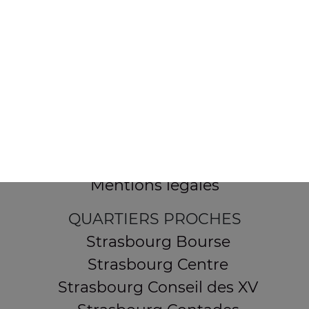
154 route de Schirmeck
67200 STRASBOURG
Mentions légales
QUARTIERS PROCHES
Strasbourg Bourse
Strasbourg Centre
Strasbourg Conseil des XV