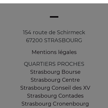
154 route de Schirmeck
67200 STRASBOURG
Mentions légales
QUARTIERS PROCHES
Strasbourg Bourse
Strasbourg Centre
Strasbourg Conseil des XV
Strasbourg Contades
Strasbourg Cronenbourg