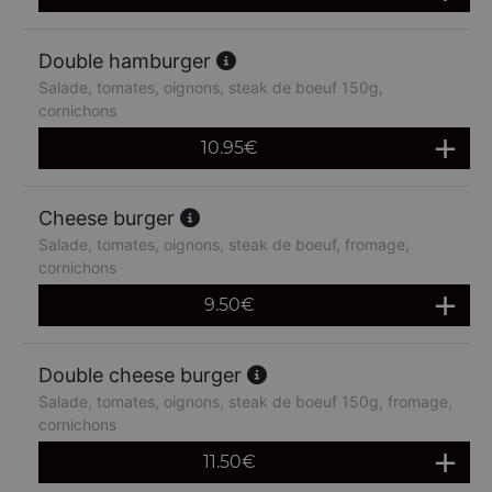
Double hamburger
Salade, tomates, oignons, steak de boeuf 150g,
cornichons
10.95
€
Cheese burger
Salade, tomates, oignons, steak de boeuf, fromage,
cornichons
9.50
€
Double cheese burger
Salade, tomates, oignons, steak de boeuf 150g, fromage,
cornichons
11.50
€