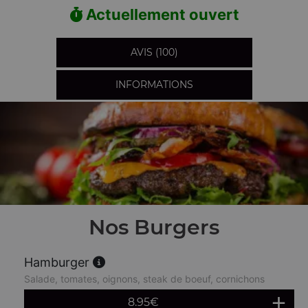
Actuellement ouvert
AVIS (100)
INFORMATIONS
Nos Burgers
Hamburger
Salade, tomates, oignons, steak de boeuf, cornichons
8.95
€