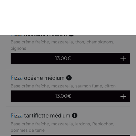
chèvre
13.00
€
neptune médium
Base crème fraîche, mozzarella, thon, champignons,
oignons
13.00
€
océane médium
Base crème fraîche, mozzarella, saumon fumé, citron
13.00
€
tartiflette médium
Base crème fraîche, mozzarella, lardons, Reblochon,
pommes de terre