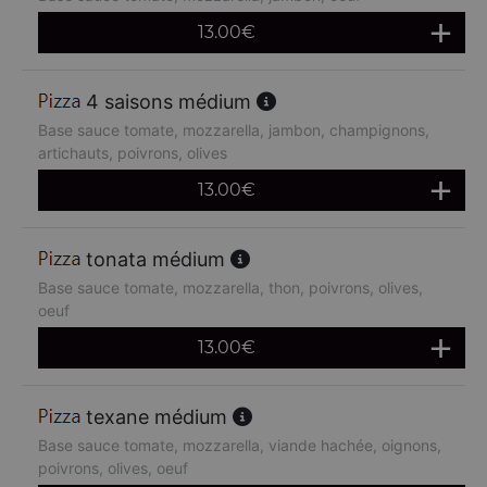
13.00
€
4 saisons médium
Base sauce tomate, mozzarella, jambon, champignons,
artichauts, poivrons, olives
13.00
€
tonata médium
Base sauce tomate, mozzarella, thon, poivrons, olives,
oeuf
13.00
€
texane médium
Base sauce tomate, mozzarella, viande hachée, oignons,
poivrons, olives, oeuf