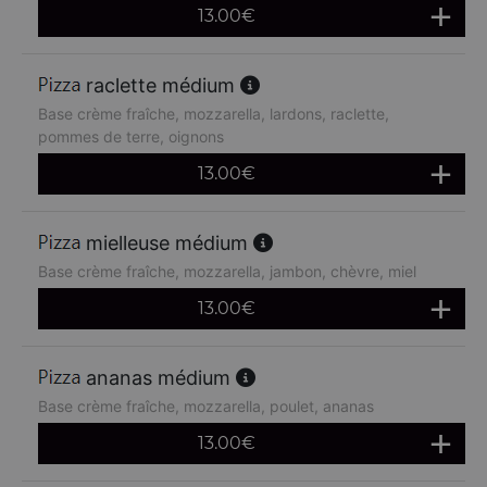
13.00
€
raclette médium
Base crème fraîche, mozzarella, lardons, raclette,
pommes de terre, oignons
13.00
€
mielleuse médium
Base crème fraîche, mozzarella, jambon, chèvre, miel
13.00
€
ananas médium
Base crème fraîche, mozzarella, poulet, ananas
13.00
€