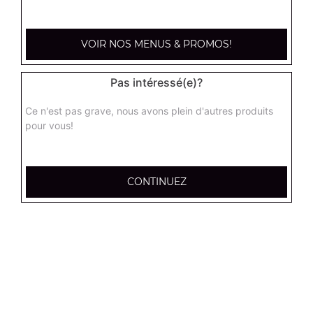
kebab médium
Base sauce tomate, mozzarella, viande kébab, tomate
fraîches, oignons
VOIR NOS MENUS & PROMOS!
13.00
€
Pas intéressé(e)?
hannibale médium
Ce n'est pas grave, nous avons plein d'autres produits
Base sauce tomate, boeuf, jambon, poulet, merguez
pour vous!
13.00
€
CONTINUEZ
supreme sucuk médium
Base sauce tomate, oignons, poivrons, champignons,
maïs, double sucuk
13.00
€
capri médium
Base crème fraîche, mozzarella, poulet, pommes de terre,