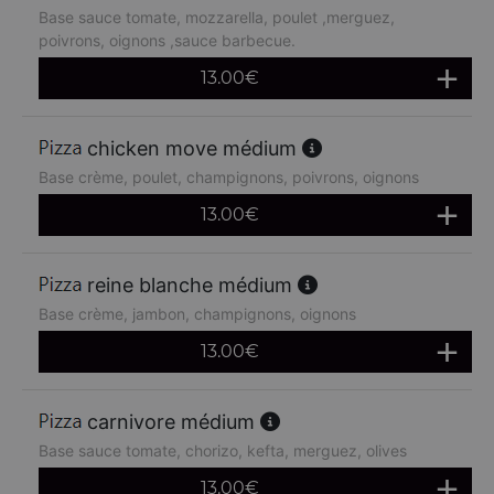
Base sauce tomate, mozzarella, poulet ,merguez,
poivrons, oignons ,sauce barbecue.
13.00
€
chicken move médium
Base crème, poulet, champignons, poivrons, oignons
13.00
€
reine blanche médium
Base crème, jambon, champignons, oignons
13.00
€
carnivore médium
Base sauce tomate, chorizo, kefta, merguez, olives
13.00
€