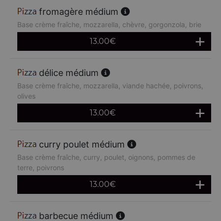
fromagère médium
Base crème fraîche, mozzarella, chèvre, gorgonzola, brie
13.00
€
délice médium
Base crème fraîche, mozzarella, viande hachée, poivrons,
olives
13.00
€
curry poulet médium
Base crème fraîche, curry, poulet, oignons, pommes de
terre, poivrons
13.00
€
barbecue médium