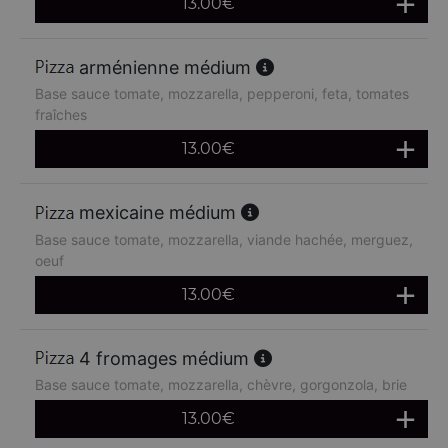
13.00
€
arménienne médium
Base sauce tomate, mozzarella, pepperoni, feta, tomates
fraîches
13.00
€
mexicaine médium
Base sauce tomate, mozzarella, viande hachée, merguez,
oeuf
13.00
€
4 fromages médium
Base sauce tomate, mozzarella, chèvre, gorgonzola, brie
13.00
€