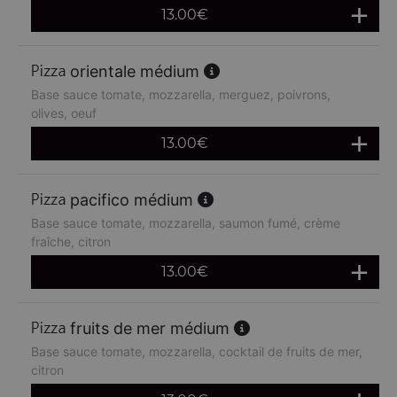
13.00
€
orientale médium
Base sauce tomate, mozzarella, merguez, poivrons,
olives, oeuf
13.00
€
pacifico médium
Base sauce tomate, mozzarella, saumon fumé, crème
fraîche, citron
13.00
€
fruits de mer médium
Base sauce tomate, mozzarella, cocktail de fruits de mer,
citron