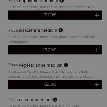
napolitaine médium
Base sauce tomate, mozzarella, anchois, câpres, olives
13.00
€
alsacienne médium
Base sauce tomate, mozzarella, poulet, pommes de terre,
champignons
13.00
€
végétarienne médium
Base sauce tomate, mozzarella, champignons frais,
oignons, artichauts, tomates fraîches, poivrons, olives
13.00
€
calzone médium
Base sauce tomate, mozzarella, jambon, oeuf