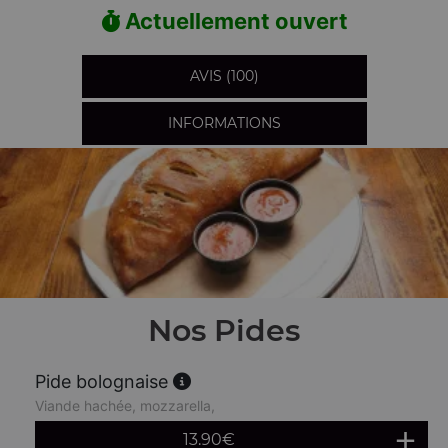
Actuellement ouvert
AVIS (100)
INFORMATIONS
Nos Pides
Pide bolognaise
Viande hachée, mozzarella,
13.90
€