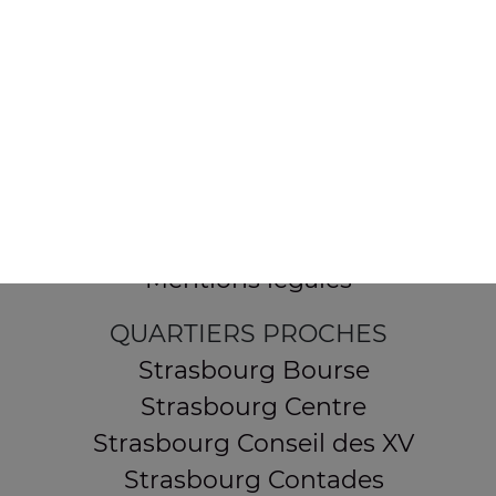
154 route de Schirmeck
67200 STRASBOURG
Mentions légales
QUARTIERS PROCHES
Strasbourg Bourse
Strasbourg Centre
Strasbourg Conseil des XV
Strasbourg Contades