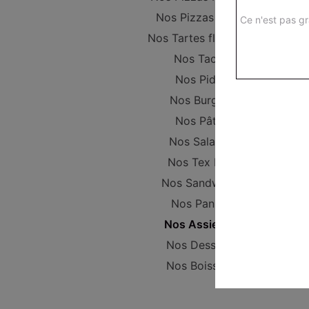
Nos Pizzas Large
Ce n'est pas gr
Nos Tartes flambées
Nos Tacos
Nos Pides
Nos Burgers
Nos Pâtes
Nos Salades
Nos Tex Mex
Nos Sandwichs
Nos Paninis
Nos Assiettes
Nos Desserts
Nos Boissons