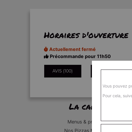
Horaires d'ouverture
Actuellement fermé
Précommande pour 11h50
AVIS (100)
INFORMATIONS
Vous pouvez pr
Pour cela, suive
La carte
Menus & promos
Nos Pizzas Médium