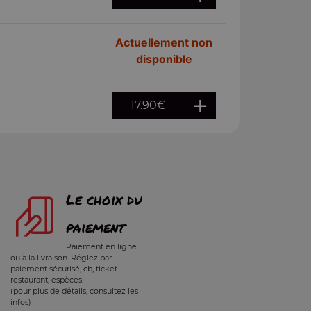
Actuellement non
disponible
17.90
€
Le choix du
paiement
Paiement en ligne
ou à la livraison. Réglez par
paiement sécurisé, cb, ticket
restaurant, espèces.
(pour plus de détails, consultez les
infos)