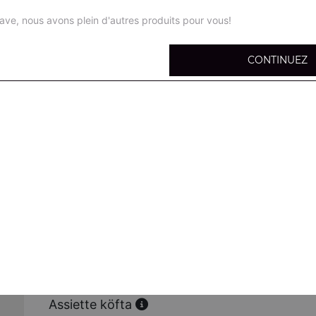
ave, nous avons plein d'autres produits pour vous!
CONTINUEZ
Assiette döner poulet
Salade, tomates, choux rouges, carottes, frites
Assiette doner boeuf
Salade, tomates, choux rouges, carottes, frites
Assiette escalope
Salade, tomates, choux rouges, carottes, frites
Assiette merguez
Salade, tomates, choux rouges, carottes, frites
Assiette köfta