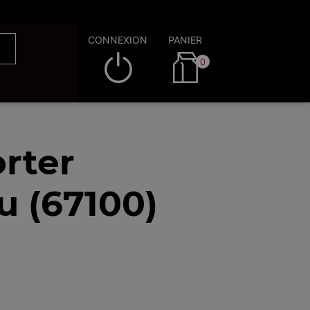
CONNEXION
PANIER
0
rter
u (67100)