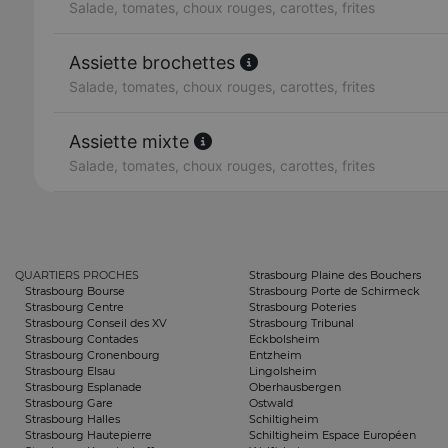
Salade, tomates, choux rouges, carottes, frites
Assiette brochettes
Salade, tomates, choux rouges, carottes, frites
Assiette mixte
Salade, tomates, choux rouges, carottes, frites
QUARTIERS PROCHES
Strasbourg Plaine des Bouchers
Strasbourg Bourse
Strasbourg Porte de Schirmeck
Strasbourg Centre
Strasbourg Poteries
Strasbourg Conseil des XV
Strasbourg Tribunal
Strasbourg Contades
Eckbolsheim
Strasbourg Cronenbourg
Entzheim
Strasbourg Elsau
Lingolsheim
Strasbourg Esplanade
Oberhausbergen
Strasbourg Gare
Ostwald
Strasbourg Halles
Schiltigheim
Strasbourg Hautepierre
Schiltigheim Espace Européen