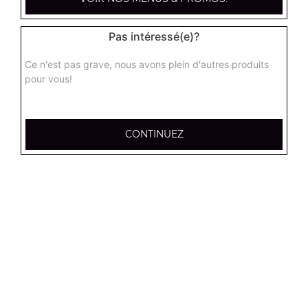
12.95
€
Pas intéressé(e)?
Tenders x6
Ce n'est pas grave, nous avons plein d'autres produits
7.00
€
pour vous!
Tenders x12
CONTINUEZ
13.00
€
Frites (petite)
3.50
€
Frites (moyenne)
4.50
€