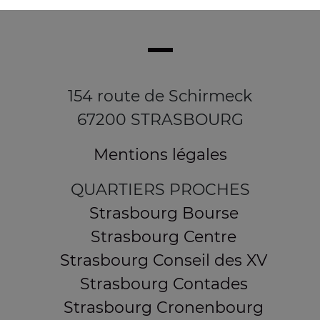
154 route de Schirmeck
67200 STRASBOURG
Mentions légales
QUARTIERS PROCHES
Strasbourg Bourse
Strasbourg Centre
Strasbourg Conseil des XV
Strasbourg Contades
Strasbourg Cronenbourg