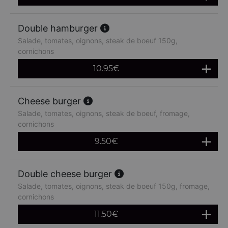
Double hamburger
Salade, tomates, oignons, steak de boeuf 150g,
cornichons
10.95
€
Cheese burger
Salade, tomates, oignons, steak de boeuf, fromage,
cornichons
9.50
€
Double cheese burger
Salade, tomates, oignons, steak de boeuf 150g, fromage,
cornichons
11.50
€