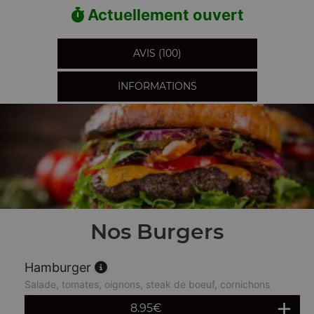
Actuellement ouvert
AVIS (100)
INFORMATIONS
Nos Burgers
Hamburger
Salade, tomates, oignons, steak de boeuf, cornichons
8.95
€