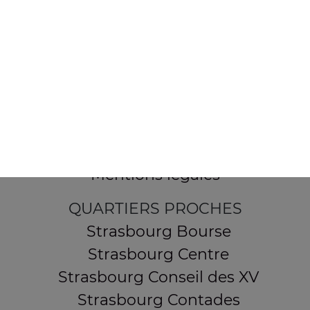
154 route de Schirmeck
67200 STRASBOURG
Mentions légales
QUARTIERS PROCHES
Strasbourg Bourse
Strasbourg Centre
Strasbourg Conseil des XV
Strasbourg Contades