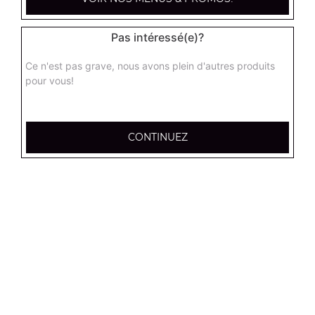
12.95
€
Pas intéressé(e)?
Tenders x6
Ce n'est pas grave, nous avons plein d'autres produits
7.00
€
pour vous!
Tenders x12
CONTINUEZ
13.00
€
Frites (petite)
3.50
€
Frites (moyenne)
4.50
€