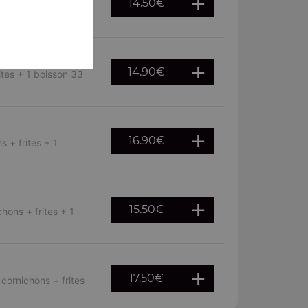
14.50
€
ns, cornichons,
14.90
€
ites + 1 boisson 33
16.90
€
 + frites + 1
15.50
€
hons + frites + 1
17.50
€
cornichons + frites