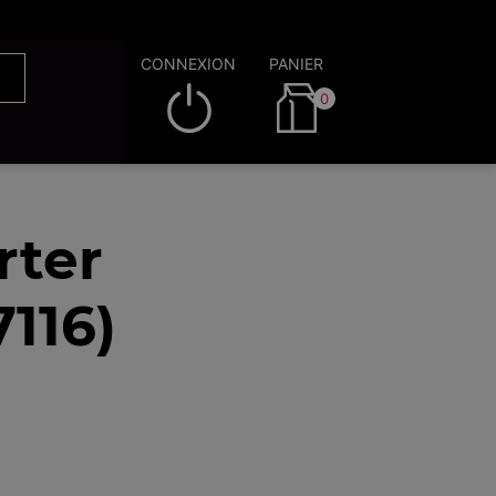
CONNEXION
PANIER
0
rter
116)