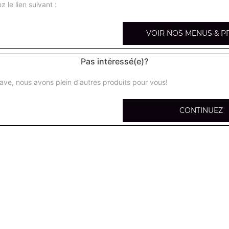
z le lien suivant :
VOIR NOS MENUS & P
Hamburger
Pas intéressé(e)?
Salade, tomates, oignons, steak de boeuf, cornichons
ave, nous avons plein d'autres produits pour vous!
Double hamburger
CONTINUEZ
Salade, tomates, oignons, steak de boeuf 150g, cornicho
Cheese burger
Salade, tomates, oignons, steak de boeuf, fromage, corn
Double cheese burger
Salade, tomates, oignons, steak de boeuf 150g, fromage,
Cheese burger xxl