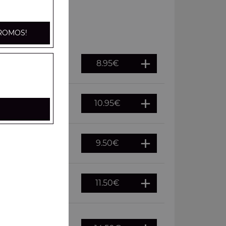
ROMOS!
8.95
€
10.95
€
ns
9.50
€
ichons
11.50
€
 cornichons