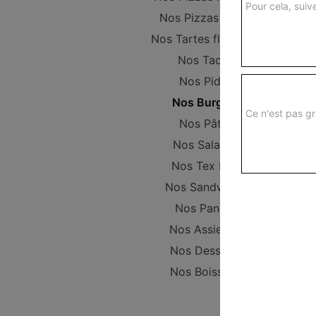
Pour cela, suive
Nos Pizzas Large
Nos Tartes flambées
Nos Tacos
Nos Pides
Nos Burgers
Ce n'est pas gr
Nos Pâtes
Nos Salades
Nos Tex Mex
Nos Sandwichs
Nos Paninis
Nos Assiettes
Nos Desserts
Nos Boissons