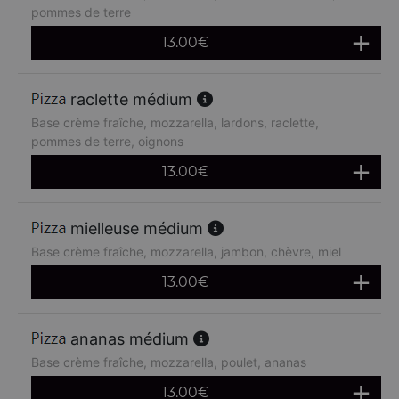
pommes de terre
13.00
€
raclette médium
Base crème fraîche, mozzarella, lardons, raclette,
pommes de terre, oignons
13.00
€
mielleuse médium
Base crème fraîche, mozzarella, jambon, chèvre, miel
13.00
€
ananas médium
Base crème fraîche, mozzarella, poulet, ananas
13.00
€