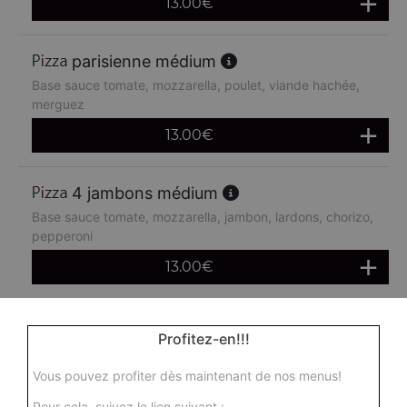
13.00
€
parisienne médium
Base sauce tomate, mozzarella, poulet, viande hachée,
merguez
13.00
€
4 jambons médium
Base sauce tomate, mozzarella, jambon, lardons, chorizo,
pepperoni
13.00
€
boursin médium
Profitez-en!!!
Base sauce tomate, mozzarella, viande hachée, oeuf
Vous pouvez profiter dès maintenant de nos menus!
13.00
€
Pour cela, suivez le lien suivant :