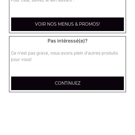
kebab médium
Base sauce tomate, mozzarella, viande kébab, tomate
VOIR NOS MENUS & PROMOS!
fraîches, oignons
13.00
€
Pas intéressé(e)?
Ce n'est pas grave, nous avons plein d'autres produits
hannibale médium
pour vous!
Base sauce tomate, boeuf, jambon, poulet, merguez
13.00
€
CONTINUEZ
supreme sucuk médium
Base sauce tomate, oignons, poivrons, champignons,
maïs, double sucuk
13.00
€
capri médium