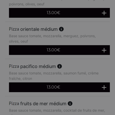
poivrons, olives, oeuf
13.00
€
orientale médium
Base sauce tomate, mozzarella, merguez, poivrons,
olives, oeuf
13.00
€
pacifico médium
Base sauce tomate, mozzarella, saumon fumé, crème
fraîche, citron
13.00
€
fruits de mer médium
Base sauce tomate, mozzarella, cocktail de fruits de mer,