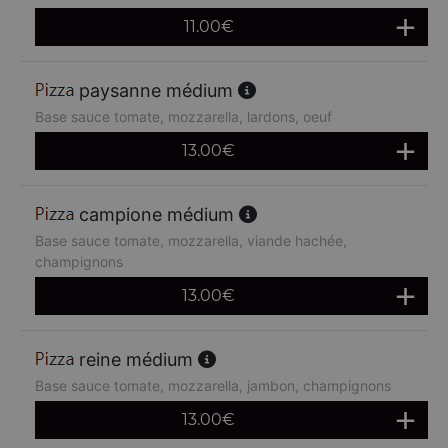
11.00
€
paysanne médium
Base sauce tomate, mozzarella, lardons, oeuf
13.00
€
campione médium
Base sauce tomate, mozzarella, viande hachée,
champignons
13.00
€
reine médium
Base sauce tomate, mozzarella, jambon, champignons
13.00
€