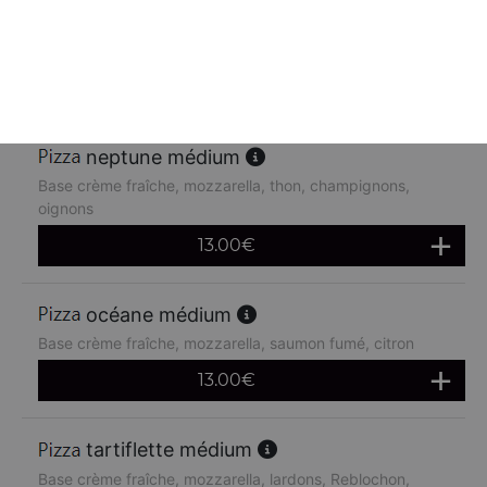
Base crème fraîche, mozzarella, poulet, pommes de terre,
chèvre
13.00
€
neptune médium
Base crème fraîche, mozzarella, thon, champignons,
oignons
13.00
€
océane médium
Base crème fraîche, mozzarella, saumon fumé, citron
13.00
€
tartiflette médium
Base crème fraîche, mozzarella, lardons, Reblochon,