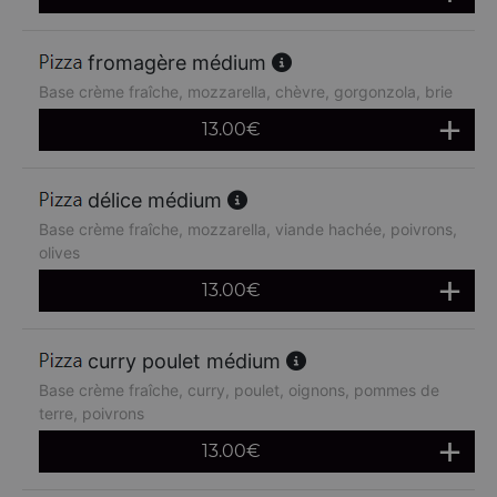
fromagère médium
Base crème fraîche, mozzarella, chèvre, gorgonzola, brie
13.00
€
délice médium
Base crème fraîche, mozzarella, viande hachée, poivrons,
olives
13.00
€
curry poulet médium
Base crème fraîche, curry, poulet, oignons, pommes de
terre, poivrons
13.00
€