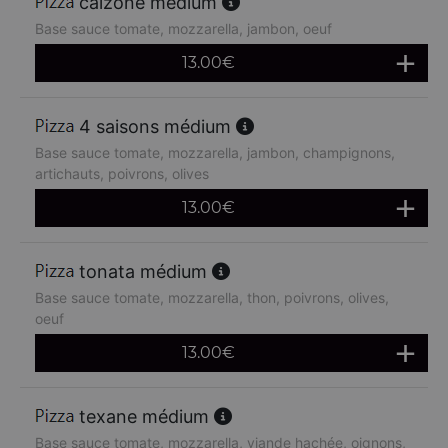
calzone médium
Base sauce tomate, mozzarella, jambon, oeuf
13.00
€
4 saisons médium
Base sauce tomate, mozzarella, jambon, champignons,
artichauts, poivrons, olives
13.00
€
tonata médium
Base sauce tomate, mozzarella, thon, poivrons, olives,
oeuf
13.00
€
texane médium
Base sauce tomate, mozzarella, viande hachée, oignons,