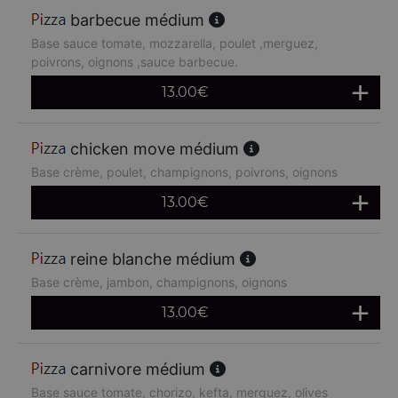
barbecue médium
Base sauce tomate, mozzarella, poulet ,merguez,
poivrons, oignons ,sauce barbecue.
13.00
€
chicken move médium
Base crème, poulet, champignons, poivrons, oignons
13.00
€
reine blanche médium
Base crème, jambon, champignons, oignons
13.00
€
carnivore médium
Base sauce tomate, chorizo, kefta, merguez, olives