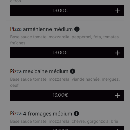
citron
13.00
€
arménienne médium
Base sauce tomate, mozzarella, pepperoni, feta, tomates
fraîches
13.00
€
mexicaine médium
Base sauce tomate, mozzarella, viande hachée, merguez,
oeuf
13.00
€
4 fromages médium
Base sauce tomate, mozzarella, chèvre, gorgonzola, brie