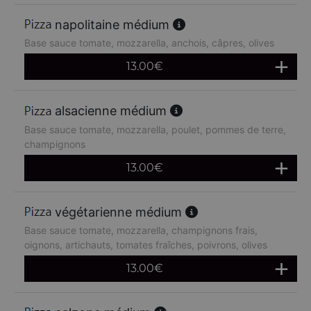
napolitaine médium
Base sauce tomate, mozzarella, anchois, câpres, olives
13.00
€
alsacienne médium
Base sauce tomate, mozzarella, poulet, pommes de terre,
champignons
13.00
€
végétarienne médium
Base sauce tomate, mozzarella, champignons frais,
oignons, artichauts, tomates fraîches, poivrons, olives
13.00
€