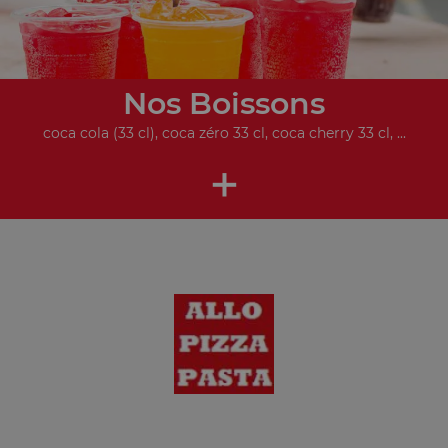
Nos Boissons
coca cola (33 cl), coca zéro 33 cl, coca cherry 33 cl, ...
+