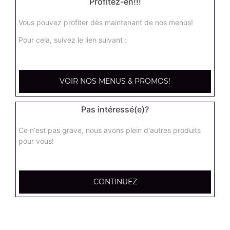
Profitez-en!!!
Vous pouvez profiter dès maintenant de nos menus!
Nos Salades
Pour cela, suivez le lien suivant :
salade du chef, salade royale, salade niçoise, ...
+
VOIR NOS MENUS & PROMOS!
Pas intéressé(e)?
Ce n'est pas grave, nous avons plein d'autres produits
pour vous!
CONTINUEZ
Nos Tex Mex
beignets de calamar x6, beignets de calamar x12, bouchées
de camembert x6, ...