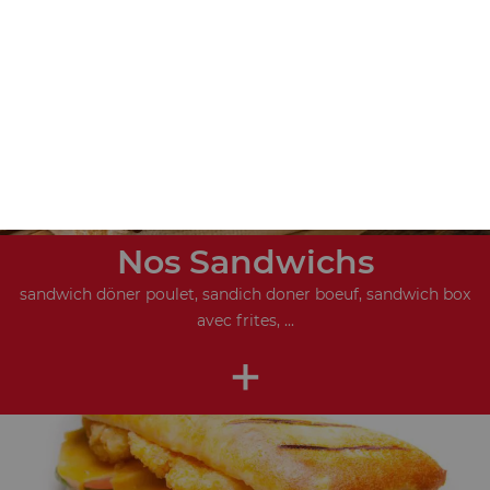
+
Nos Sandwichs
sandwich döner poulet, sandich doner boeuf, sandwich box
avec frites, ...
+