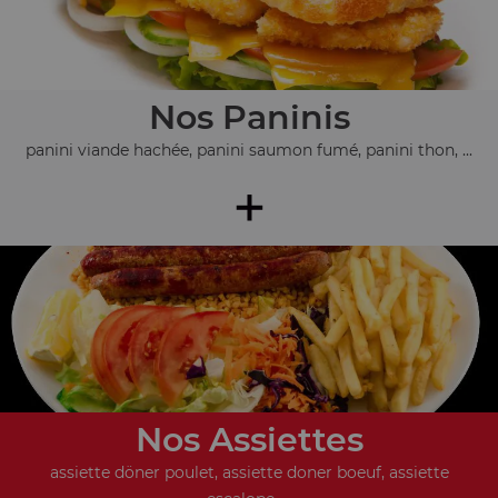
Nos Paninis
panini viande hachée, panini saumon fumé, panini thon, ...
+
Nos Assiettes
assiette döner poulet, assiette doner boeuf, assiette