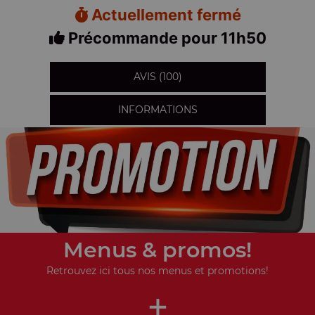
Actuellement fermé
Précommande pour 11h50
AVIS (100)
INFORMATIONS
Menus & promos!
Retrouvez ici tous nos menus et promotions!
+