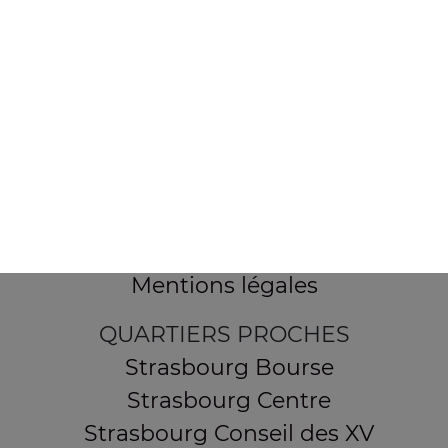
154 route de Schirmeck
67200 STRASBOURG
Mentions légales
QUARTIERS PROCHES
Strasbourg Bourse
Strasbourg Centre
Strasbourg Conseil des XV