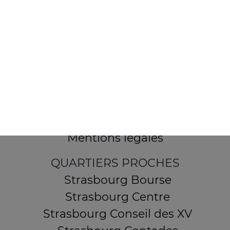
154 route de Schirmeck
67200 STRASBOURG
Mentions légales
QUARTIERS PROCHES
Strasbourg Bourse
Strasbourg Centre
Strasbourg Conseil des XV