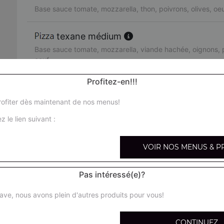
Base sauce tomate, mozzarella, thon, poivrons, olives, oe
texane médium
Base sauce tomate, mozzarella, viande hachée, oignons, p
oeuf
Profitez-en!!!
orientale médium
Base sauce tomate, mozzarella, merguez, poivrons, olives
ofiter dès maintenant de nos menus!
z le lien suivant :
pacifico médium
Base sauce tomate, mozzarella, saumon fumé, crème fraîc
VOIR NOS MENUS & P
fruits de mer médium
Pas intéressé(e)?
Base sauce tomate, mozzarella, cocktail de fruits de mer, 
ave, nous avons plein d'autres produits pour vous!
arménienne médium
Base sauce tomate, mozzarella, pepperoni, feta, tomates 
CONTINUEZ