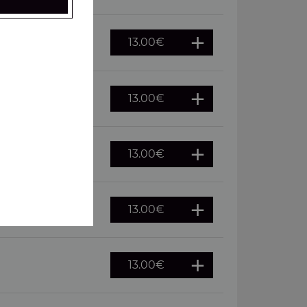
13.00
€
 oeuf
13.00
€
13.00
€
merguez
13.00
€
, pepperoni
13.00
€