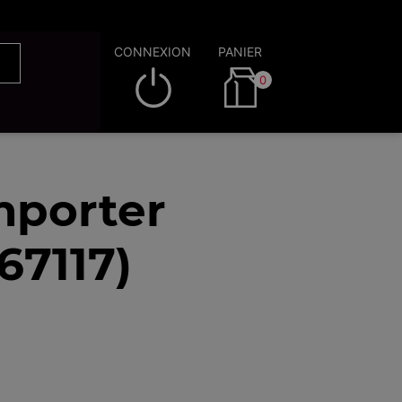
CONNEXION
PANIER
0
mporter
67117)