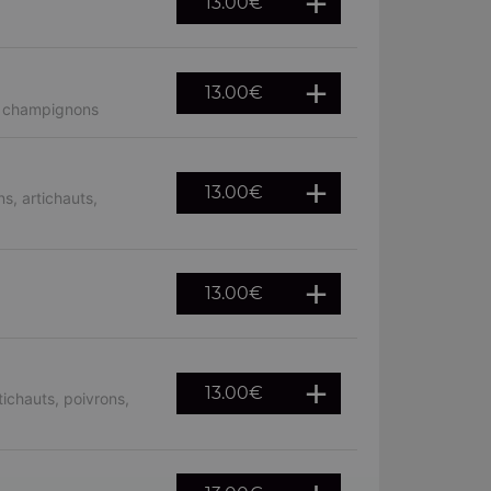
13.00
€
13.00
€
, champignons
13.00
€
s, artichauts,
13.00
€
13.00
€
ichauts, poivrons,