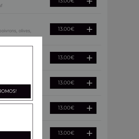
13.00
€
uf
13.00
€
oivrons, olives,
13.00
€
, oeuf
13.00
€
he, citron
ROMOS!
13.00
€
citron
13.00
€
fraîches