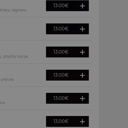
13.00
€
îches, oignons
13.00
€
13.00
€
s, double sucuk
13.00
€
, chèvre
13.00
€
ons
13.00
€