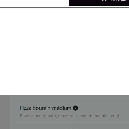
mexicaine médium
Base sauce tomate, mozzarella, viande hachée, merguez,
4 fromages médium
Base sauce tomate, mozzarella, chèvre, gorgonzola, brie
parisienne médium
Base sauce tomate, mozzarella, poulet, viande hachée, 
4 jambons médium
Base sauce tomate, mozzarella, jambon, lardons, chorizo
boursin médium
Base sauce tomate, mozzarella, viande hachée, oeuf