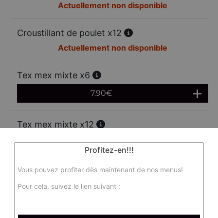
Actuellement non disponible
Croustillant de poulet x12
Actuellement non disponible
Tex mex mixte x6
7.90
€
Tex mex mixte x12
13.00
€
Profitez-en!!!
Vous pouvez profiter dès maintenant de nos menus!
Mozzarella sticks x6
Pour cela, suivez le lien suivant :
6.95
€