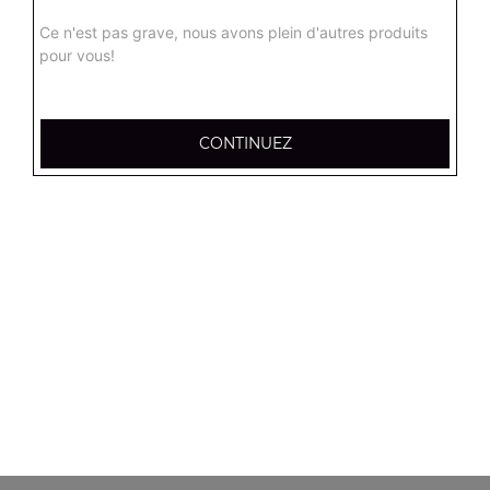
Ce n'est pas grave, nous avons plein d'autres produits
Panini kebab
pour vous!
8.90
€
CONTINUEZ
Panini sucuk
8.90
€