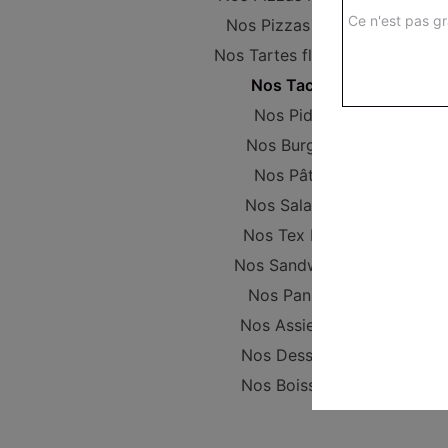
Ce n'est pas gr
Nos Pizzas Large
Nos Tartes flambées
Nos Tacos
Nos Pides
Nos Burgers
Nos Pâtes
Nos Salades
Nos Tex Mex
Nos Sandwichs
Nos Paninis
Nos Assiettes
Nos Desserts
Nos Boissons