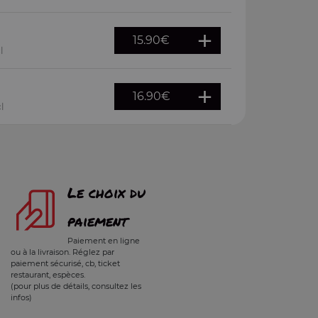
15.90
€
l
16.90
€
l
Le choix du
paiement
Paiement en ligne
ou à la livraison. Réglez par
paiement sécurisé, cb, ticket
restaurant, espèces.
(pour plus de détails, consultez les
infos)