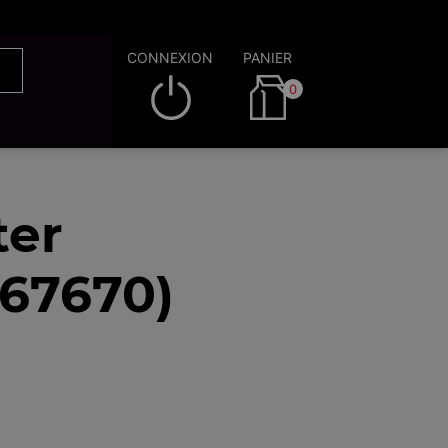
CONNEXION
PANIER
0
ter
67670)