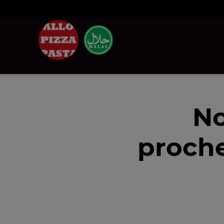
No
proch