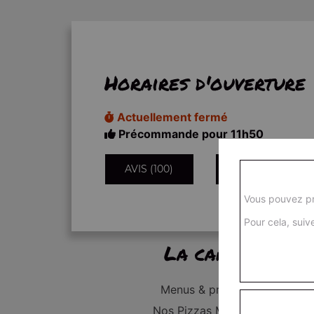
Horaires d'ouverture
Actuellement fermé
Précommande pour 11h50
AVIS (100)
INFORMATIONS
Vous pouvez pr
Pour cela, suive
La carte
Menus & promos
Nos Pizzas Médium