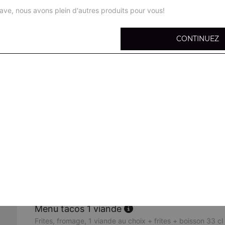
ave, nous avons plein d'autres produits pour vous!
CONTINUEZ
Tacos 1 viande
Salade, tomates, oignons, chou rouges, carottes, maïs, oliv
l'intérieur, fromage
Tacos 2 viandes
Salade, tomates, oignons, chou rouges, carottes, maïs, oliv
l'intérieur, fromage
Tacos 3 viandes
Salade, tomates, oignons, chou rouges, carottes, maïs, oliv
l'intérieur, fromage
Menu tacos 1 viande
Frites, fromage, 1 viande au choix + frites + boisson 33 cl