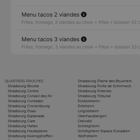
Menu tacos 2 viandes
Frites, fromage, 2 viandes au choix + frites + boisson 33 c
Menu tacos 3 viandes
Frites, fromage, 3 viandes au choix + frites + boisson 33 c
QUARTIERS PROCHES
Strasbourg Plaine des Bouchers
Strasbourg Bourse
Strasbourg Porte de Schirmeck
Strasbourg Centre
Strasbourg Poteries
Strasbourg Conseil des XV
Strasbourg Tribunal
Strasbourg Contades
Eckbolsheim
Strasbourg Cronenbourg
Entzheim
Strasbourg Elsau
Lingolsheim
Strasbourg Esplanade
Oberhausbergen
Strasbourg Gare
Ostwald
Strasbourg Halles
Schiltigheim
Strasbourg Hautepierre
Schiltigheim Espace Européen
Strasbourg Koenigshoffen
Wolfisheim