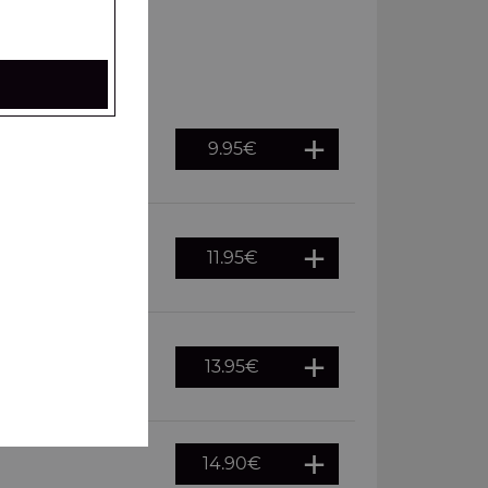
9.95
€
es, frites à
11.95
€
es, frites à
13.95
€
es, frites à
14.90
€