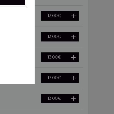
13.00
€
 oeuf
13.00
€
13.00
€
merguez
13.00
€
, pepperoni
13.00
€