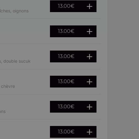
13.00
€
îches, oignons
13.00
€
13.00
€
s, double sucuk
13.00
€
, chèvre
13.00
€
ons
13.00
€