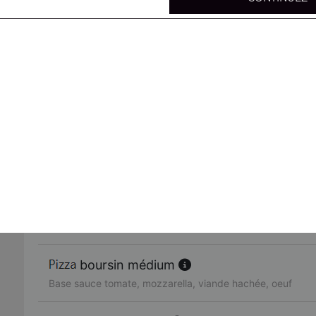
mexicaine médium
Base sauce tomate, mozzarella, viande hachée, merguez,
4 fromages médium
Base sauce tomate, mozzarella, chèvre, gorgonzola, brie
parisienne médium
Base sauce tomate, mozzarella, poulet, viande hachée, 
4 jambons médium
Base sauce tomate, mozzarella, jambon, lardons, chorizo
boursin médium
Base sauce tomate, mozzarella, viande hachée, oeuf