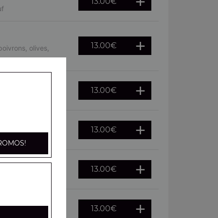
13.00
€
uf
13.00
€
oivrons, olives,
13.00
€
, oeuf
13.00
€
he, citron
ROMOS!
13.00
€
citron
13.00
€
fraîches