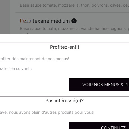
Base sauce tomate, mozzarella, thon, poivrons, olives, oe
texane médium
Base sauce tomate, mozzarella, viande hachée, oignons, p
oeuf
Profitez-en!!!
orientale médium
Base sauce tomate, mozzarella, merguez, poivrons, olives
ofiter dès maintenant de nos menus!
z le lien suivant :
pacifico médium
Base sauce tomate, mozzarella, saumon fumé, crème fraîc
VOIR NOS MENUS & P
fruits de mer médium
Pas intéressé(e)?
Base sauce tomate, mozzarella, cocktail de fruits de mer, 
ave, nous avons plein d'autres produits pour vous!
arménienne médium
Base sauce tomate, mozzarella, pepperoni, feta, tomates 
CONTINUEZ