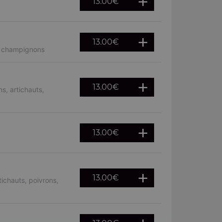
13.00
€
13.00
€
, champignons
13.00
€
s, artichauts,
13.00
€
13.00
€
ichauts, poivrons,