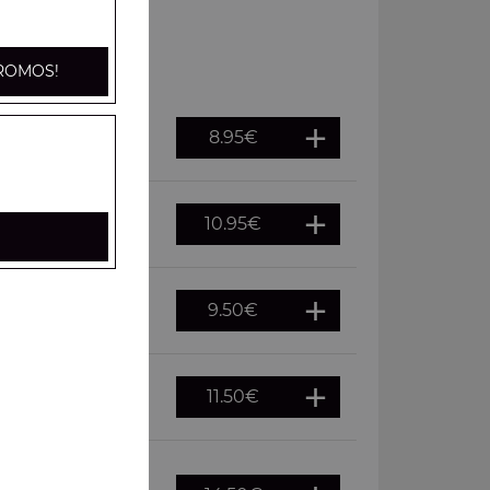
ROMOS!
8.95
€
10.95
€
ns
9.50
€
ichons
11.50
€
 cornichons