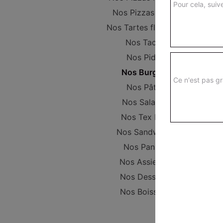
Pour cela, suive
Nos Pizzas Large
Nos Tartes flambées
Nos Tacos
Nos Pides
Nos Burgers
Ce n'est pas gr
Nos Pâtes
Nos Salades
Nos Tex Mex
Nos Sandwichs
Nos Paninis
Nos Assiettes
Nos Desserts
Nos Boissons