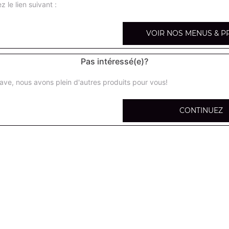
z le lien suivant :
VOIR NOS MENUS & P
Hamburger
Pas intéressé(e)?
Salade, tomates, oignons, steak de boeuf, cornichons
ave, nous avons plein d'autres produits pour vous!
Double hamburger
CONTINUEZ
Salade, tomates, oignons, steak de boeuf 150g, cornicho
Cheese burger
Salade, tomates, oignons, steak de boeuf, fromage, corn
Double cheese burger
Salade, tomates, oignons, steak de boeuf 150g, fromage,
Cheese burger xxl