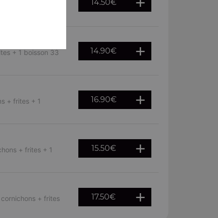
14.50
€
ns, cornichons,
14.90
€
ites + 1 boisson 33
16.90
€
 + frites + 1
15.50
€
hons + frites + 1
17.50
€
cornichons + frites