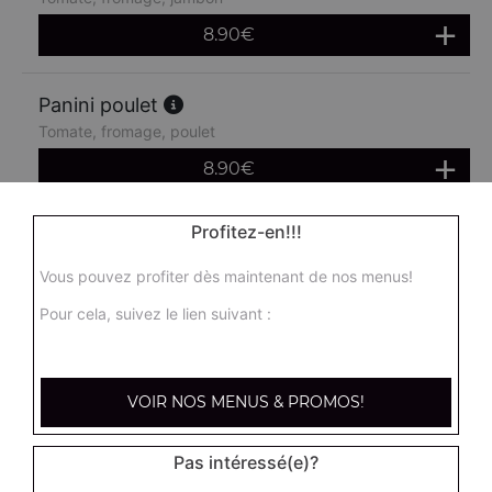
8.90
€
Panini poulet
Tomate, fromage, poulet
8.90
€
Profitez-en!!!
Panini chèvre miel
Crème fraîche, chèvre, miel
Vous pouvez profiter dès maintenant de nos menus!
8.90
€
Pour cela, suivez le lien suivant :
Panini merguez
Tomates fraîches, fromage, merguez
VOIR NOS MENUS & PROMOS!
8.90
€
Pas intéressé(e)?