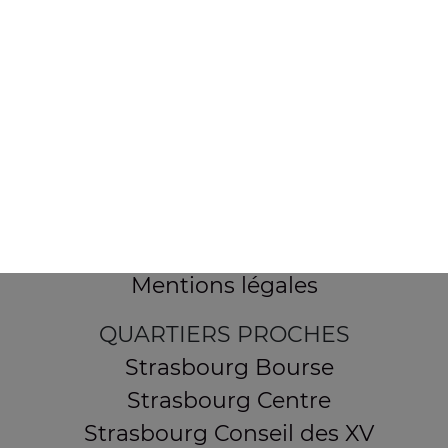
154 route de Schirmeck
67200 STRASBOURG
Mentions légales
QUARTIERS PROCHES
Strasbourg Bourse
Strasbourg Centre
Strasbourg Conseil des XV