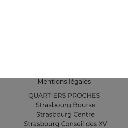
154 route de Schirmeck
67200 STRASBOURG
Mentions légales
QUARTIERS PROCHES
Strasbourg Bourse
Strasbourg Centre
Strasbourg Conseil des XV