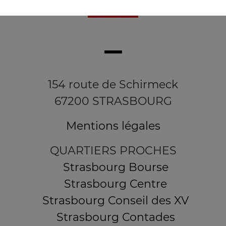
154 route de Schirmeck
67200 STRASBOURG
Mentions légales
QUARTIERS PROCHES
Strasbourg Bourse
Strasbourg Centre
Strasbourg Conseil des XV
Strasbourg Contades