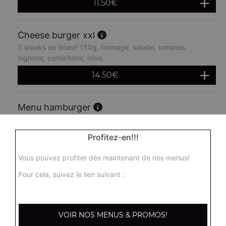
11.50
€
Cheese burger xxl
3 steaks de boeuf 150g, fromage, salade, tomates,
oignons, cornichons, olive.
14.50
€
Menu hamburger
Salade, tomates, oignons, steak de boeuf, cornichons +
frites + 1 boisson 33 cl
Profitez-en!!!
14.90
€
Vous pouvez profiter dès maintenant de nos menus!
Pour cela, suivez le lien suivant :
Menu double hamburger
Salade, tomates, oignons, steak de boeuf 150g,
cornichons + frites + 1 boisson 33 cl
VOIR NOS MENUS & PROMOS!
16.90
€