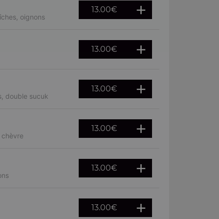
13.00
€
îches, oignons
13.00
€
13.00
€
s, double sucuk
13.00
€
, chèvre
13.00
€
ons
13.00
€