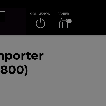
CONNEXION
PANIER
0
mporter
7800)