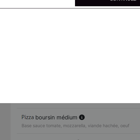
mexicaine médium
Base sauce tomate, mozzarella, viande hachée, merguez,
4 fromages médium
Base sauce tomate, mozzarella, chèvre, gorgonzola, brie
parisienne médium
Base sauce tomate, mozzarella, poulet, viande hachée, 
4 jambons médium
Base sauce tomate, mozzarella, jambon, lardons, chorizo
boursin médium
Base sauce tomate, mozzarella, viande hachée, oeuf