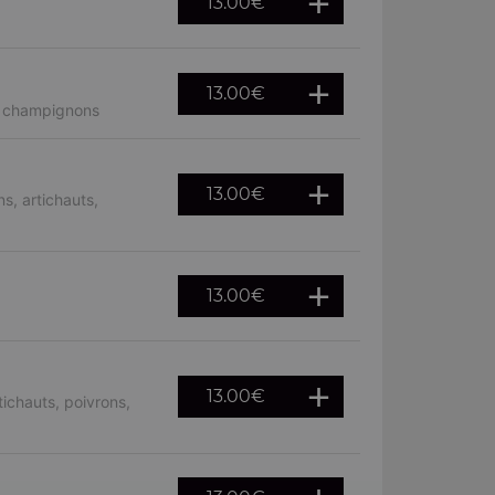
13.00
€
13.00
€
, champignons
13.00
€
s, artichauts,
13.00
€
13.00
€
ichauts, poivrons,