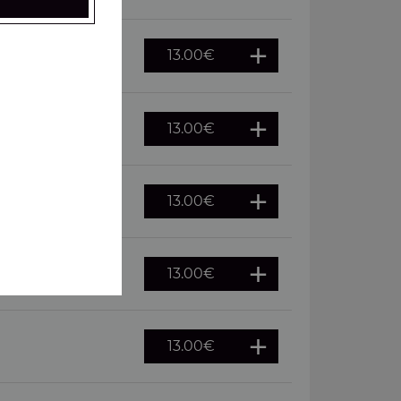
13.00
€
 oeuf
13.00
€
13.00
€
merguez
13.00
€
, pepperoni
13.00
€