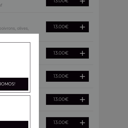
13.00
€
uf
13.00
€
oivrons, olives,
13.00
€
, oeuf
13.00
€
he, citron
ROMOS!
13.00
€
citron
13.00
€
fraîches