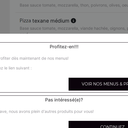
Base sauce tomate, mozzarella, thon, poivrons, olives, oe
texane médium
Base sauce tomate, mozzarella, viande hachée, oignons, p
oeuf
Profitez-en!!!
orientale médium
Base sauce tomate, mozzarella, merguez, poivrons, olives
ofiter dès maintenant de nos menus!
z le lien suivant :
pacifico médium
Base sauce tomate, mozzarella, saumon fumé, crème fraîc
VOIR NOS MENUS & P
fruits de mer médium
Pas intéressé(e)?
Base sauce tomate, mozzarella, cocktail de fruits de mer, 
ave, nous avons plein d'autres produits pour vous!
arménienne médium
Base sauce tomate, mozzarella, pepperoni, feta, tomates 
CONTINUEZ